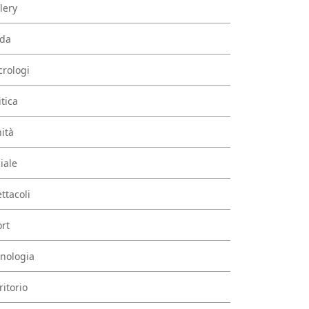
lery
da
rologi
itica
ità
iale
ttacoli
rt
nologia
ritorio