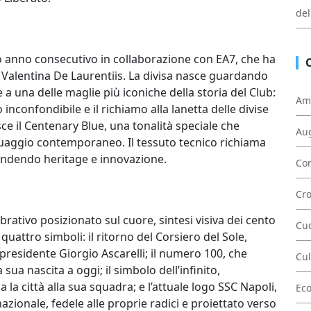
del
to anno consecutivo in collaborazione con EA7, che ha
n Valentina De Laurentiis. La divisa nasce guardando
e a una delle maglie più iconiche della storia del Club:
Am
inconfondibile e il richiamo alla lanetta delle divise
ce il Centenary Blue, una tonalità speciale che
Au
nguaggio contemporaneo. Il tessuto tecnico richiama
fondendo heritage e innovazione.
Con
Cr
brativo posizionato sul cuore, sintesi visiva dei cento
Cu
quattro simboli: il ritorno del Corsiero del Sole,
residente Giorgio Ascarelli; il numero 100, che
Cul
sua nascita a oggi; il simbolo dell’infinito,
a città alla sua squadra; e l’attuale logo SSC Napoli,
Ec
azionale, fedele alle proprie radici e proiettato verso