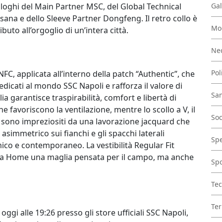
 loghi del Main Partner MSC, del Global Technical
Gal
sana e dello Sleeve Partner Dongfeng. Il retro collo è
Mo
buto all’orgoglio di un’intera città.
Nec
Pol
 NFC, applicata all’interno della patch “Authentic”, che
dicati al mondo SSC Napoli e rafforza il valore di
San
ia garantisce traspirabilità, comfort e libertà di
e favoriscono la ventilazione, mentre lo scollo a V, il
Soc
na sono impreziositi da una lavorazione jacquard che
 asimmetrico sui fianchi e gli spacchi laterali
Spe
ico e contemporaneo. La vestibilità Regular Fit
uova Home una maglia pensata per il campo, ma anche
Spo
Tec
Ter
gi alle 19:26 presso gli store ufficiali SSC Napoli,