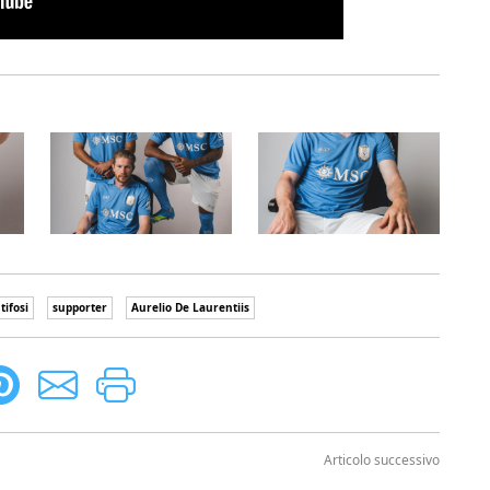
tifosi
supporter
Aurelio De Laurentiis
Articolo successivo