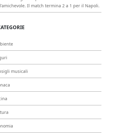
l'amichevole. Il match termina 2 a 1 per il Napoli.
CATEGORIE
biente
guri
sigli musicali
onaca
cina
tura
onomia