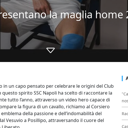
presentano la maglia home 
 in un capo pensato per celebrare le origini del Club
 questo spirito SSC Napoli ha scelto di raccontare la
"Ca
te tutto l’anno, attraverso un video hero capace di
nos
compare la figura di un cavallo, richiamo al Corsiero
, emblema della passione e dell’indomabilità del
Rad
 Vesuvio a Posillipo, attraversando il cuore del
Cas
 Liberato.