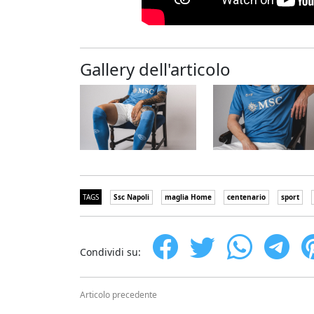
Gallery dell'articolo
TAGS
Ssc Napoli
maglia Home
centenario
sport
Condividi su:
Articolo precedente