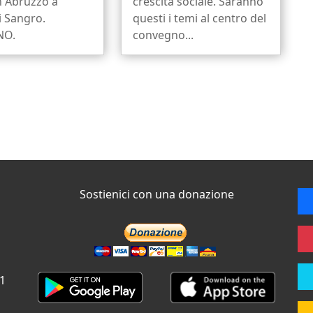
n Abruzzo a
crescita sociale. Saranno
i Sangro.
questi i temi al centro del
NO.
convegno...
Sostienici con una donazione
 1