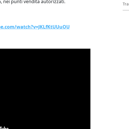
6, nei punti vendita autorizzati.
Tra
be.com/watch?v=JKLfKtUUuOU