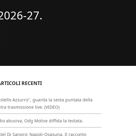
2026-27.
ARTICOLI RECENTI
stello Azzurro", guarda la sesta puntata della
tra trasmissione live. (VIDEO)
io abusiva, Odg Molise diffida la testata.
tel Di Sangro: Napoli-Osasuna. Il racconto