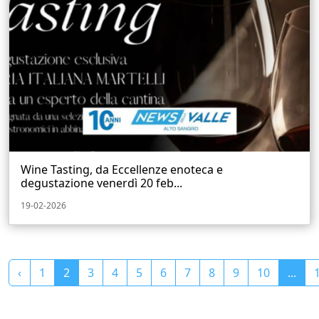
Wine Tasting, da Eccellenze enoteca e
degustazione venerdì 20 feb...
19-02-2026
‹
1
2
3
4
5
6
7
8
9
10
...