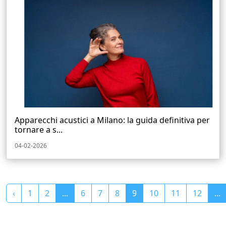
Apparecchi acustici a Milano: la guida definitiva per
tornare a s...
04-02-2026
‹
1
2
...
6
7
8
9
10
11
12
...