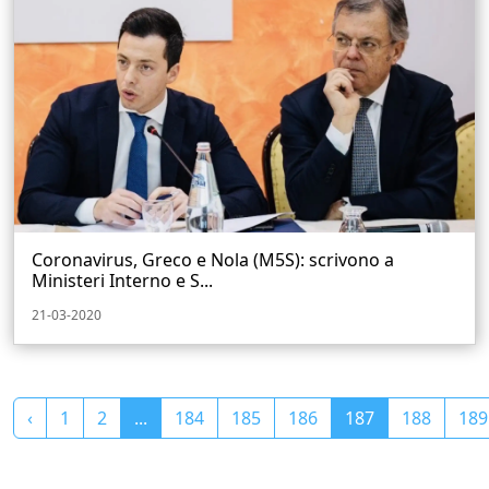
Coronavirus, Greco e Nola (M5S): scrivono a
Ministeri Interno e S...
21-03-2020
‹
1
2
...
184
185
186
187
188
189