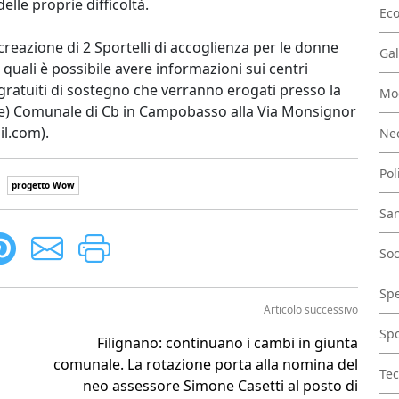
elle proprie difficoltà.
Ec
a creazione di 2 Sportelli di accoglienza per le donne
Gal
quali è possibile avere informazioni sui centri
zi gratuiti di sostegno che verranno erogati presso la
Mo
nile) Comunale di Cb in Campobasso alla Via Monsignor
l.com).
Nec
Pol
progetto Wow
San
Soc
Spe
Articolo successivo
Spo
Filignano: continuano i cambi in giunta
comunale. La rotazione porta alla nomina del
Tec
neo assessore Simone Casetti al posto di