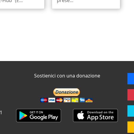
-Hub” (E...
prese...
Sostienici con una donazione
 1