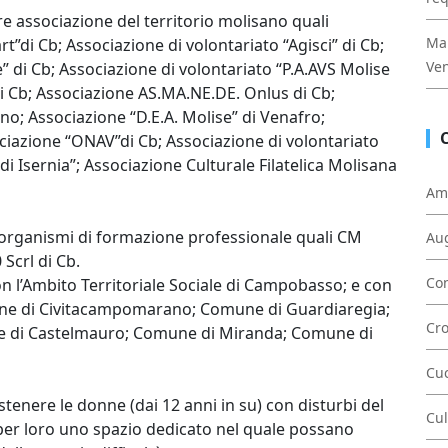
re associazione del territorio molisano quali
Mal
”di Cb; Associazione di volontariato “Agisci” di Cb;
Ven
 di Cb; Associazione di volontariato “P.A.AVS Molise
i Cb; Associazione AS.MA.NE.DE. Onlus di Cb;
no; Associazione “D.E.A. Molise” di Venafro;
ociazione “ONAV”di Cb; Associazione di volontariato
di Isernia”; Associazione Culturale Filatelica Molisana
Am
 organismi di formazione professionale quali CM
Au
Scrl di Cb.
Con
on l’Ambito Territoriale Sociale di Campobasso; e con
mune di Civitacampomarano; Comune di Guardiaregia;
Cr
e di Castelmauro; Comune di Miranda; Comune di
Cu
stenere le donne (dai 12 anni in su) con disturbi del
Cul
r loro uno spazio dedicato nel quale possano