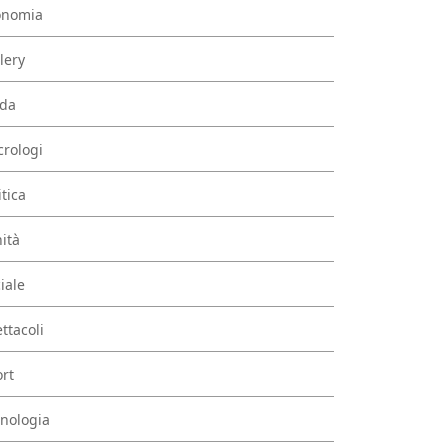
onomia
lery
da
rologi
itica
ità
iale
ttacoli
rt
nologia