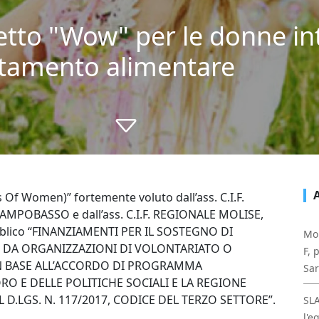
getto "Wow" per le donne in
rtamento alimentare
 Of Women)” fortemente voluto dall’ass. C.I.F.
AMPOBASSO e dall’ass. C.I.F. REGIONALE MOLISE,
pubblico “FINANZIAMENTI PER IL SOSTEGNO DI
Mol
I DA ORGANIZZAZIONI DI VOLONTARIATO O
F, 
IN BASE ALL’ACCORDO DI PROGRAMMA
Sa
RO E DELLE POLITICHE SOCIALI E LA REGIONE
L D.LGS. N. 117/2017, CODICE DEL TERZO SETTORE”.
SL
l'e