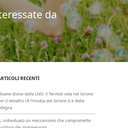
teressate da
ARTICOLI RECENTI
isane divise dalla LND: il Termoli vola nel Girone
per il Venafro c’è l’insidia del Girone G e della
rdegna
A: individuato un meccanismo che compromette
quilibrio dei motoneuroni