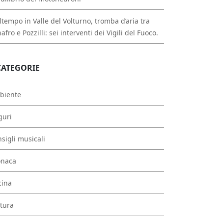
tempo in Valle del Volturno, tromba d’aria tra
afro e Pozzilli: sei interventi dei Vigili del Fuoco.
CATEGORIE
biente
guri
sigli musicali
onaca
cina
tura