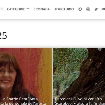
E
CATEGORIE
CRONACA
TERRITORIO
25
a: lo Spazio Cent9Anta
Parco dell’Olivo di Venafro.
ta la personale dell’artista
Scarabeo: Frattura fa l’india