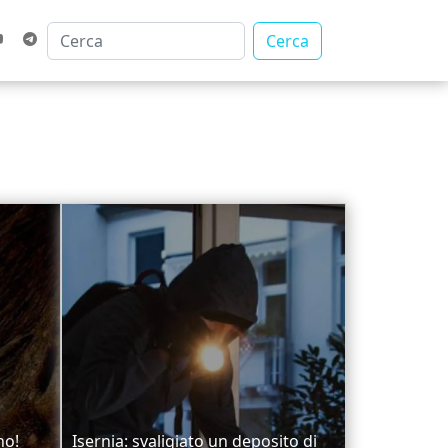
Cerca
no!
Isernia: svaligiato un deposito di