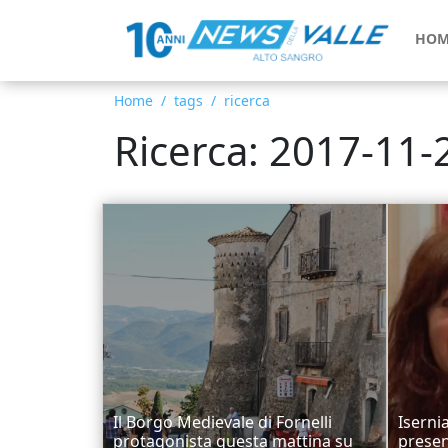
HOM
Home
tags
ricerca
Ricerca: 2017-11-
Il Borgo Medievale di Fornelli
Iserni
protagonista questa mattina su
presen