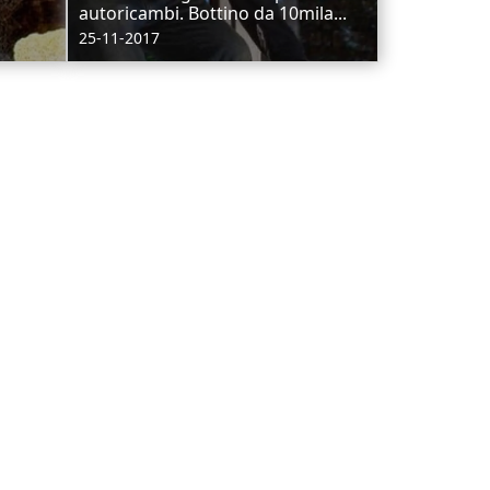
autoricambi. Bottino da 10mila...
25-11-2017