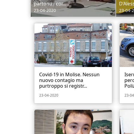
partono i cor...
D’Ales
23-04-2020
23-04-
Covid-19 in Molise. Nessun
Iser
nuovo contagio ma
perc
purtroppo si registr...
Poliz
23-04-2020
23-04