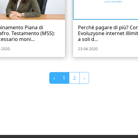
uinamento Piana di
Perché pagare di più? Co
afro. Testamento (M5S):
Evoluzyone internet illimi
essario moni...
a soli d...
-2020
23-04-2020
‹
1
2
›