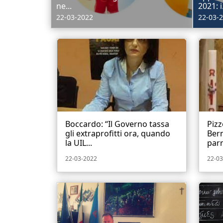
ne...
2021: i.
22-03-2022
22-03-
Boccardo: “Il Governo tassa
Pizz
gli extraprofitti ora, quando
Bern
la UIL...
parr
22-03-2022
22-03