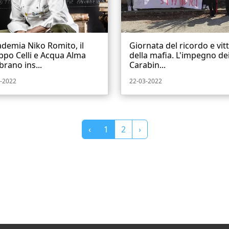
demia Niko Romito, il
Giornata del ricordo e vit
po Celli e Acqua Alma
della mafia. L'impegno de
brano ins...
Carabin...
-2022
22-03-2022
‹
1
2
›