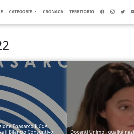
E
CATEGORIE
CRONACA
TERRITORIO
22
ione Enasarco Il CdA
a il Bilancio Consuntivo
Docenti Unimol, qualità naz