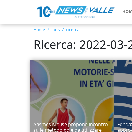
HOM
Home
tags
ricerca
Ricerca: 2022-03-
Ansmes Molise propone incontro
Fondaz
sulle metodologie da utilizzare
approv