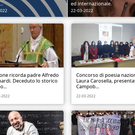
..
ed internazionale.
2022
22-03-2022
one ricorda padre Alfredo
Concorso di poesia nazio
ardi. Deceduto lo storico
Laura Carosella, presenta
o...
Campob...
-2022
22-03-2022