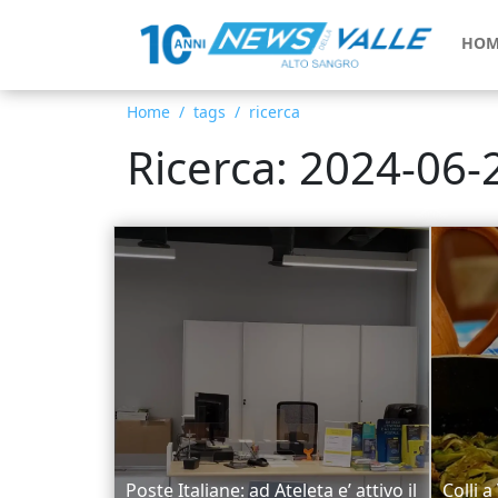
HOM
Home
tags
ricerca
Ricerca: 2024-06-
Poste Italiane: ad Ateleta e’ attivo il
Colli a