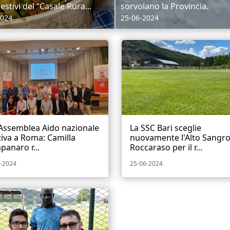
stivi del “Casale Rura...
sorvolano la Provincia.
2024
25-06-2024
 Assemblea Aido nazionale
La SSC Bari sceglie
tiva a Roma: Camilla
nuovamente l'Alto Sangro
anaro r...
Roccaraso per il r...
-2024
25-06-2024