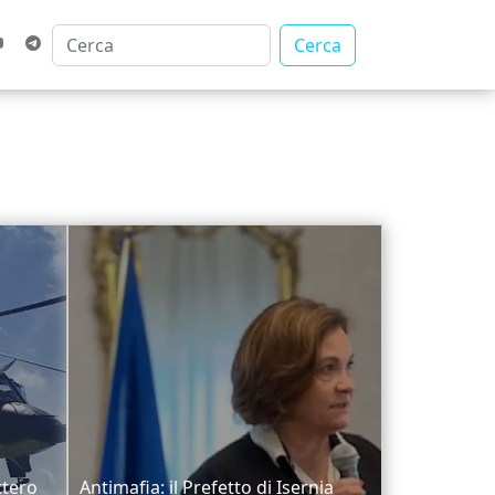
Cerca
ttero
Antimafia: il Prefetto di Isernia