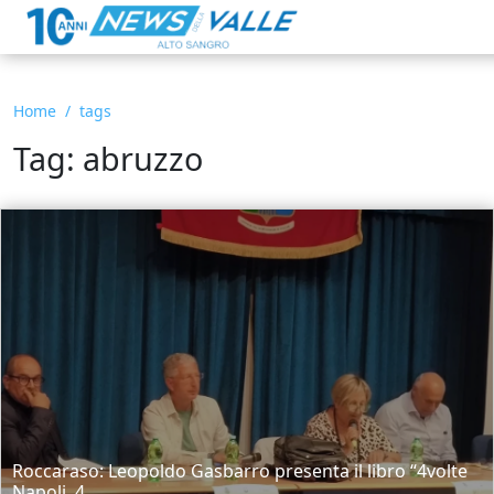
Home
tags
Tag: abruzzo
Roccaraso: Leopoldo Gasbarro presenta il libro “4volte
Napoli, 4...