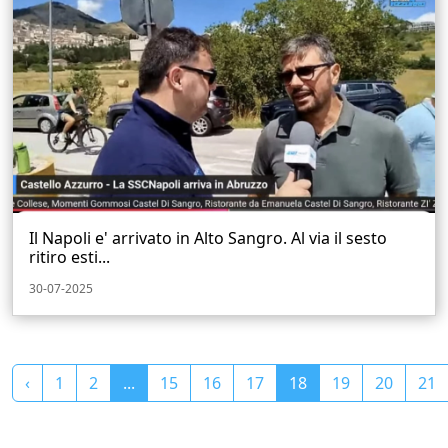
Il Napoli e' arrivato in Alto Sangro. Al via il sesto
ritiro esti...
30-07-2025
‹
1
2
...
15
16
17
18
19
20
21