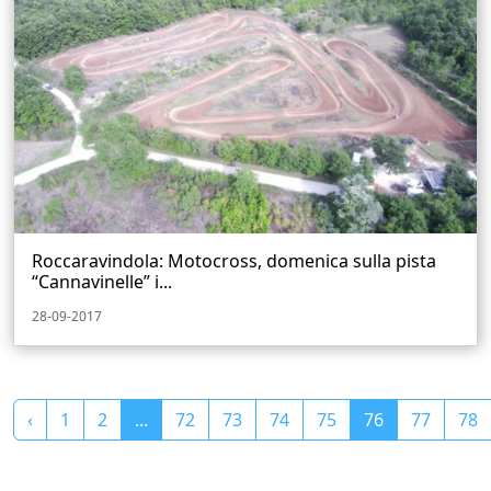
Roccaravindola: Motocross, domenica sulla pista
“Cannavinelle” i...
28-09-2017
‹
1
2
...
72
73
74
75
76
77
78