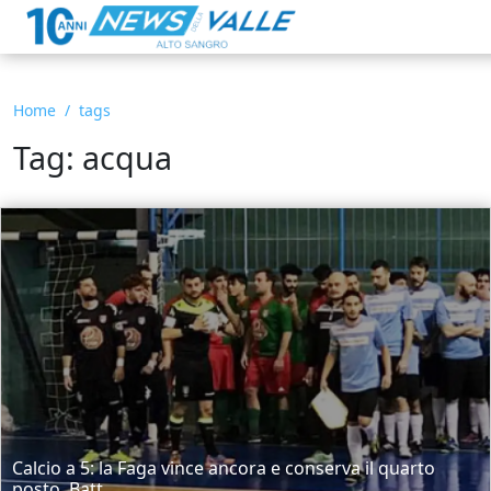
Home
tags
Tag: acqua
Calcio a 5: la Faga vince ancora e conserva il quarto
posto. Batt...