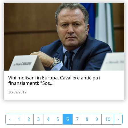
Vini molisani in Europa, Cavaliere anticipa i
finanziamenti: "Sos...
30-09-2019
‹
1
2
3
4
5
6
7
8
9
10
›