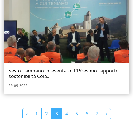
Sesto Campano: presentato il 15°esimo rapporto
sostenibilità Cola...
29-09-2022
‹
1
2
3
4
5
6
7
›