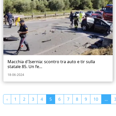
Macchia d'Isernia: scontro tra auto e tir sulla
statale 85. Un fe...
18-06-2024
‹
1
2
3
4
5
6
7
8
9
10
...