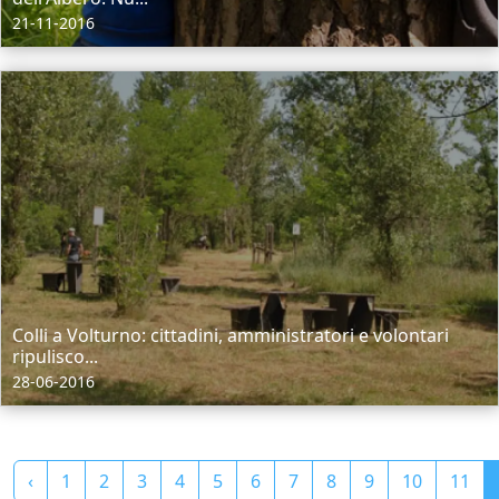
21-11-2016
Colli a Volturno: cittadini, amministratori e volontari
ripulisco...
28-06-2016
‹
1
2
3
4
5
6
7
8
9
10
11