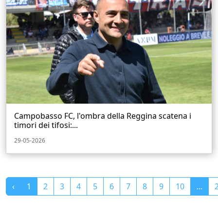
Campobasso FC, l'ombra della Reggina scatena i
timori dei tifosi:...
29-05-2026
‹
1
2
3
4
5
6
7
8
9
10
...