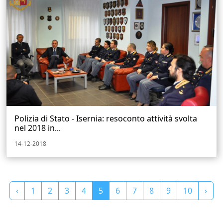
Polizia di Stato - Isernia: resoconto attività svolta
nel 2018 in...
14-12-2018
‹
1
2
3
4
5
6
7
8
9
10
›