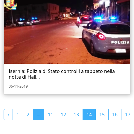
Isernia: Polizia di Stato controlli a tappeto nella
notte di Hall...
06-11-2019
‹
1
2
...
11
12
13
14
15
16
17