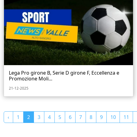
Lega Pro girone B, Serie D girone F, Eccellenza e
Promozione Moli...
21-12-2025
‹
1
2
3
4
5
6
7
8
9
10
11