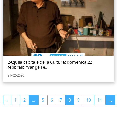
L’Aquila capitale della Cultura: domenica 22
febbraio “Vangeli e...
21-02-2026
‹
1
2
...
5
6
7
8
9
10
11
...