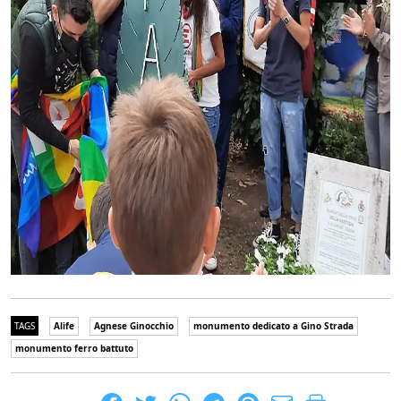
TAGS
Alife
Agnese Ginocchio
monumento dedicato a Gino Strada
monumento ferro battuto