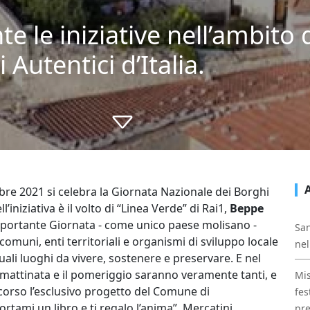
 le iniziative nell’ambito 
Autentici d’Italia.
obre 2021 si celebra la Giornata Nazionale dei Borghi
l’iniziativa è il volto di “Linea Verde” di Rai1,
Beppe
mportante Giornata - come unico paese molisano -
San
comuni, enti territoriali e organismi di sviluppo locale
nel
 quali luoghi da vivere, sostenere e preservare. E nel
mattinata e il pomeriggio saranno veramente tanti, e
Mis
 corso l’esclusivo progetto del Comune di
fes
ami un libro e ti regalo l’anima”. Mercatini,
pre