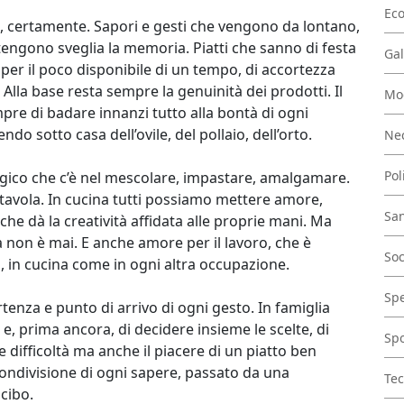
Ec
te, certamente. Sapori e gesti che vengono da lontano,
tengono sveglia la memoria. Piatti che sanno di festa
Gal
va per il poco disponibile di un tempo, di accortezza
Alla base resta sempre la genuinità dei prodotti. Il
Mo
pre di badare innanzi tutto alla bontà di ogni
o sotto casa dell’ovile, del pollaio, dell’orto.
Nec
Pol
agico che c’è nel mescolare, impastare, amalgamare.
tavola. In cucina tutti possiamo mettere amore,
San
e dà la creatività affidata alle proprie mani. Ma
a non è mai. E anche amore per il lavoro, che è
Soc
, in cucina come in ogni altra occupazione.
Spe
rtenza e punto di arrivo di ogni gesto. In famiglia
 e, prima ancora, di decidere insieme le scelte, di
Spo
e difficoltà ma anche il piacere di un piatto ben
condivisione di ogni sapere, passato da una
Tec
cibo.