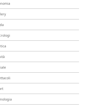
onomia
lery
da
rologi
itica
ità
iale
ttacoli
rt
nologia