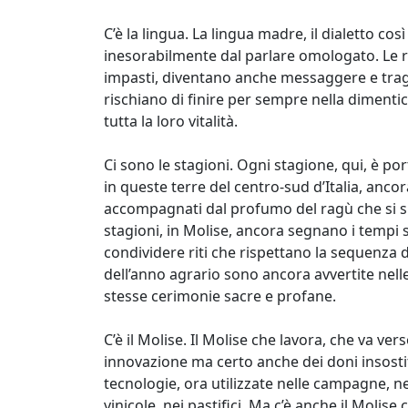
C’è la lingua. La lingua madre, il dialetto co
inesorabilmente dal parlare omologato. Le ri
impasti, diventano anche messaggere e traghe
rischiano di finire per sempre nella diment
tutta la loro vitalità.
Ci sono le stagioni. Ogni stagione, qui, è por
in queste terre del centro-sud d’Italia, anco
accompagnati dal profumo del ragù che si spa
stagioni, in Molise, ancora segnano i tempi se
condividere riti che rispettano la sequenza de
dell’anno agrario sono ancora avvertite nelle 
stesse cerimonie sacre e profane.
C’è il Molise. Il Molise che lavora, che va ve
innovazione ma certo anche dei doni insostitu
tecnologie, ora utilizzate nelle campagne, nelle
vinicole, nei pastifici, Ma c’è anche il Molise