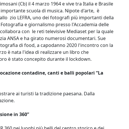
imosani (Cb) il 4 marzo 1964 e vive tra Italia e Brasile
 importante scuola di musica. Nipote d'arte, è
llo zio LEFRA, uno dei fotografi più importanti della
n Fotografia e giornalismo presso l'Accademia delle
 collabora con le reti televisive Mediaset per la quale
enzia ANSA e ha girato numerosi documentari. Sue
 fotografia di food, a capodanno 2020 l'incontro con la
zo è nata l'idea di realizzare un libro che
libro è stato concepito durante il lockdown.
cazione contadine, canti e balli popolari “La
trare ai turisti la tradizione paesana. Dalla
azione.
sione in 360”
360 nei luoghi più belli del centro storico e dei