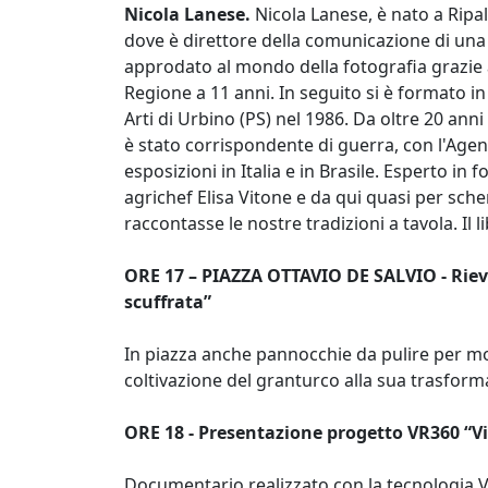
Nicola Lanese.
Nicola Lanese, è nato a Ripal
dove è direttore della comunicazione di una
approdato al mondo della fotografia grazie a
Regione a 11 anni. In seguito si è formato i
Arti di Urbino (PS) nel 1986. Da oltre 20 anni
è stato corrispondente di guerra, con l'Ag
esposizioni in Italia e in Brasile. Esperto in
agrichef Elisa Vitone e da qui quasi per scher
raccontasse le nostre tradizioni a tavola. Il 
ORE 17 – PIAZZA OTTAVIO DE SALVIO - Rievo
scuffrata”
In piazza anche pannocchie da pulire per mos
coltivazione del granturco alla sua trasform
ORE 18 - Presentazione progetto VR360 “Vi
Documentario realizzato con la tecnologia VR 