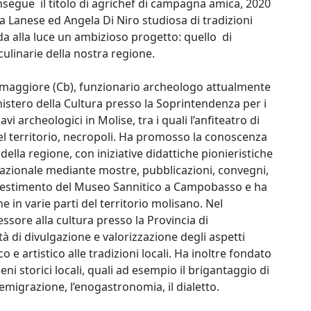
segue il titolo di agrichef di campagna amica, 2020
a Lanese ed Angela Di Niro studiosa di tradizioni
da alla luce un ambizioso progetto: quello di
 culinarie della nostra regione.
emaggiore (Cb), funzionario archeologo attualmente
inistero della Cultura presso la Soprintendenza per i
i archeologici in Molise, tra i quali l’anfiteatro di
i del territorio, necropoli. Ha promosso la conoscenza
della regione, con iniziative didattiche pionieristiche
nazionale mediante mostre, pubblicazioni, convegni,
allestimento del Museo Sannitico a Campobasso e ha
e in varie parti del territorio molisano. Nel
sessore alla cultura presso la Provincia di
tà di divulgazione e valorizzazione degli aspetti
co e artistico alle tradizioni locali. Ha inoltre fondato
ni storici locali, quali ad esempio il brigantaggio di
l’emigrazione, l’enogastronomia, il dialetto.