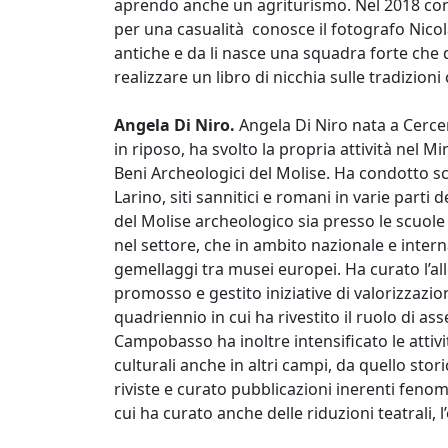
aprendo anche un agriturismo. Nel 2018 con
per una casualità conosce il fotografo Nicol
antiche e da li nasce una squadra forte che 
realizzare un libro di nicchia sulle tradizioni
Angela Di Niro.
Angela Di Niro nata a Cerc
in riposo, ha svolto la propria attività nel M
Beni Archeologici del Molise. Ha condotto scav
Larino, siti sannitici e romani in varie part
del Molise archeologico sia presso le scuole 
nel settore, che in ambito nazionale e inter
gemellaggi tra musei europei. Ha curato l’
promosso e gestito iniziative di valorizzazion
quadriennio in cui ha rivestito il ruolo di as
Campobasso ha inoltre intensificato le attivi
culturali anche in altri campi, da quello stori
riviste e curato pubblicazioni inerenti fenome
cui ha curato anche delle riduzioni teatrali, 