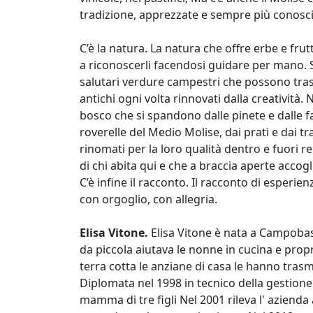
tradizione, apprezzate e sempre più conosciu
C’è la natura. La natura che offre erbe e frut
a riconoscerli facendosi guidare per mano
salutari verdure campestri che possono trasfo
antichi ogni volta rinnovati dalla creatività.
bosco che si spandono dalle pinete e dalle fa
roverelle del Medio Molise, dai prati e dai tr
rinomati per la loro qualità dentro e fuori 
di chi abita qui e che a braccia aperte accogl
C’è infine il racconto. Il racconto di esperi
con orgoglio, con allegria.
Elisa Vitone.
Elisa Vitone è nata a Campobas
da piccola aiutava le nonne in cucina e propri
terra cotta le anziane di casa le hanno trasme
Diplomata nel 1998 in tecnico della gestione
mamma di tre figli Nel 2001 rileva l' azienda