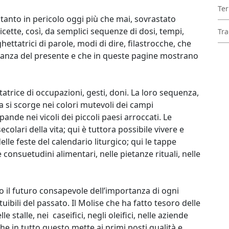
Ter
sì tanto in pericolo oggi più che mai, sovrastato
cette, così, da semplici sequenze di dosi, tempi,
Tra
ttatrici di parole, modi di dire, filastrocche, che
icanza del presente e che in queste pagine mostrano
tatrice di occupazioni, gesti, doni. La loro sequenza,
ra si scorge nei colori mutevoli dei campi
nde nei vicoli dei piccoli paesi arroccati. Le
colari della vita; qui è tuttora possibile vivere e
lle feste del calendario liturgico; qui le tappe
consuetudini alimentari, nelle pietanze rituali, nelle
rso il futuro consapevole dell’importanza di ogni
ibili del passato. Il Molise che ha fatto tesoro delle
 stalle, nei caseifici, negli oleifici, nelle aziende
 che in tutto questo mette ai primi posti qualità e