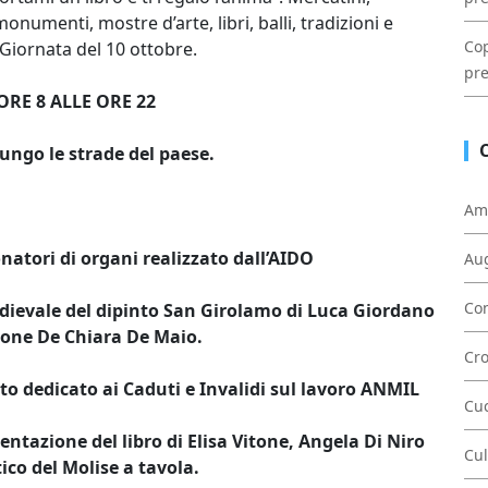
numenti, mostre d’arte, libri, balli, tradizioni e
Cop
 Giornata del 10 ottobre.
pre
RE 8 ALLE ORE 22
lungo le strade del paese.
Am
tori di organi realizzato dall’AIDO
Au
Con
edievale del dipinto San Girolamo di Luca Giordano
ione De Chiara De Maio.
Cr
 dedicato ai Caduti e Invalidi sul lavoro ANMIL
Cu
ntazione del libro di Elisa Vitone, Angela Di Niro
Cul
tico del Molise a tavola.