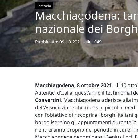
Territorio
Macchiagodena: tante
nazionale dei Borghi 
Pubblicato:
09-10-2021
-
1049
Macchiagodena, 8 ottobre 2021
– Il 10 ott
Autentici d’Italia, quest’anno il testimonial del
Convertini
. Macchiagodena aderisce alla i
dell’Associazione che riunisce piccoli e medi 
con l’obiettivo di riscoprire i borghi italiani
borgo isernino gli appuntamenti durante la 
rientreranno proprio nel periodo in cui è in
Macchiagodena denominato “Genius Loci. Port