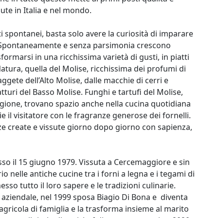
te in Italia e nel mondo.
ti spontanei, basta solo avere la curiosità di imparare
. Spontaneamente e senza parsimonia crescono
rmarsi in una ricchissima varietà di gusti, in piatti
 Natura, quella del Molise, ricchissima dei profumi di
ggete dell’Alto Molise, dalle macchie di cerri e
atturi del Basso Molise. Funghi e tartufi del Molise,
regione, trovano spazio anche nella cucina quotidiana
ie il visitatore con le fragranze generose dei fornelli.
enze create e vissute giorno dopo giorno con sapienza,
so il 15 giugno 1979. Vissuta a Cercemaggiore e sin
o nelle antiche cucine tra i forni a legna e i tegami di
sso tutto il loro sapere e le tradizioni culinarie.
 aziendale, nel 1999 sposa Biagio Di Bona e diventa
 agricola di famiglia e la trasforma insieme al marito