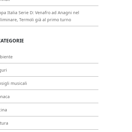
pa Italia Serie D: Venafro ad Anagni nel
liminare, Termoli già al primo turno
CATEGORIE
biente
guri
sigli musicali
onaca
cina
tura