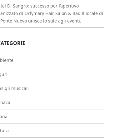
tel Di Sangro: successo per l’aperitivo
anizzato di Orfymary Hair Salon & Bar. Il locale di
 Ponte Nuovo unisce lo stile agli eventi.
CATEGORIE
biente
guri
sigli musicali
onaca
cina
tura