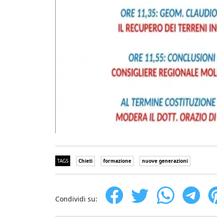
TAGS
Chieti
formazione
nuove generazioni
Condividi su: