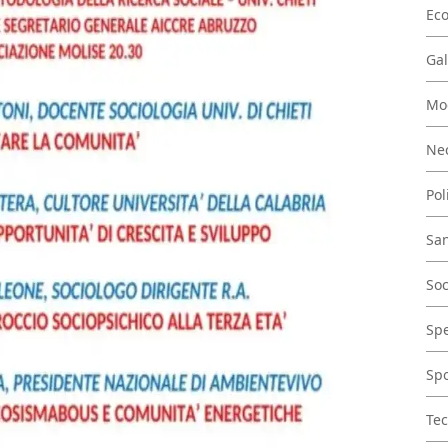
Ec
Gal
Mo
Nec
Pol
San
Soc
Spe
Spo
Tec