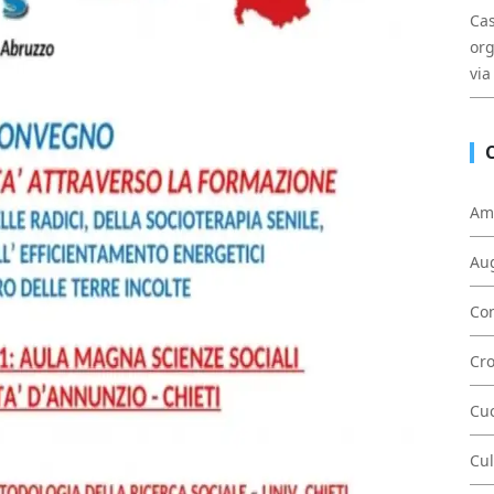
Cas
org
via
Am
Au
Con
Cr
Cu
Cul