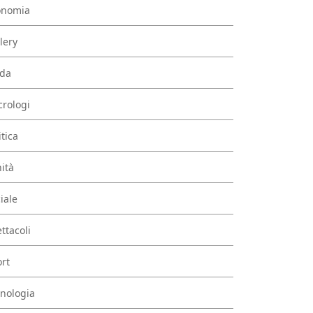
onomia
lery
da
rologi
itica
ità
iale
ttacoli
rt
nologia