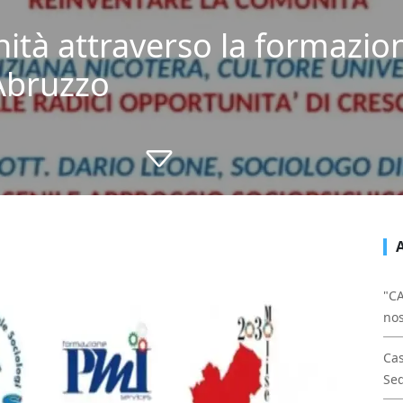
ità attraverso la formazio
 Abruzzo
"CA
nos
Cas
Sed