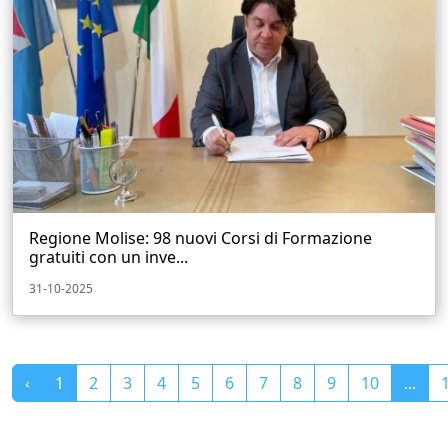
Regione Molise: 98 nuovi Corsi di Formazione
gratuiti con un inve...
31-10-2025
‹
1
2
3
4
5
6
7
8
9
10
...