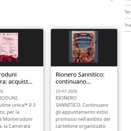
Ter
Tra
roduni
Rionero Sannitico:
ra: acquist...
continuano...
26
23-07-2026
ODUNI.
RIONERO
ione unica!* Il 3
SANNITICO. Continuano
to, per la
gli appuntamento estivi
a Monteroduni
promossi nell'ambito del
a, la Camerata
cartellone organizzato