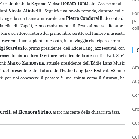
el Presidente della Regione Molise
Donato Toma
, dell’Assessore alla
duni
Nicola Altobelli
.
Seguirà una tavola rotonda, durante cui si
For
Lang e la sua tecnica musicale con
Pietro Condorelli
, docente di
par
ajella di Napoli, e successivamente il Festival stesso. Relatore
col
a Rai e scrittore, autore del primo libro scritto sul famoso musicista
ttraverso il suo sapiente racconto, in un viaggio che ripercorrerà la
igi Scarduzio
, primo presidente dell’Eddie Lang Jazz Festival, con
essendo stato allora Direttore artistico dello stesso Festival. Sarà
oni:
Marco Zampogna
, attuale presidente dell’Eddie Lang Music
Am
«
rà del presente e del futuro dell’Eddie Lang Jazz Festival.
Siamo
»
: per noi conoscere il passato è una spinta verso il futuro
, ha
Au
Con
Cr
orelli
ed
Eleonora Strino
, astro nascente della chitarrista jazz.
Cu
Cul