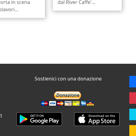
orta in scena
dal River Caffe'...
lavori...
Sostienici con una donazione
 1