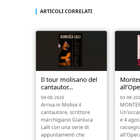
ARTICOLI CORRELATI
Il tour molisano del
Monte
cantautor...
all’Ope
04-08-2026
03-08-20
Arriva in Molise il
MONTER
cantautore, scrittore
Un'occas
marchigiano Gianluca
e 4 agos
Lalli con una serie di
rassegn
appuntamenti che
all'Oper