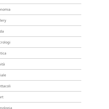
onomia
lery
da
rologi
itica
ità
iale
ttacoli
rt
nologia