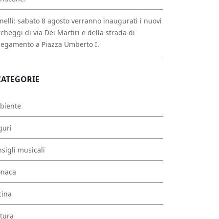
nelli: sabato 8 agosto verranno inaugurati i nuovi
cheggi di via Dei Martiri e della strada di
legamento a Piazza Umberto I.
CATEGORIE
biente
guri
sigli musicali
onaca
cina
tura