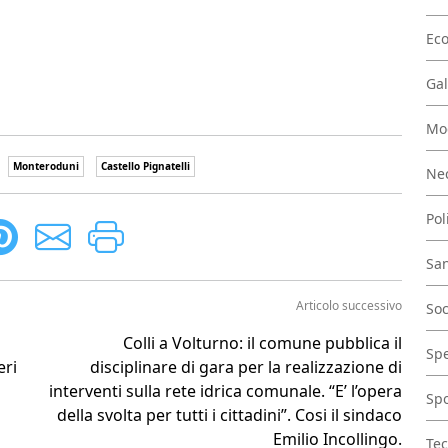
Ec
Gal
Mo
Monteroduni
Castello Pignatelli
Nec
Pol
San
Articolo successivo
Soc
Colli a Volturno: il comune pubblica il
Spe
eri
disciplinare di gara per la realizzazione di
interventi sulla rete idrica comunale. “E’ l’opera
Spo
della svolta per tutti i cittadini”. Cosi il sindaco
Emilio Incollingo.
Tec