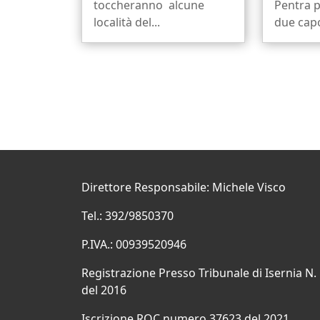
toccheranno alcune
Pentra p
località del...
due capo
Direttore Responsabile: Michele Visco
Tel.: 392/9850370
P.IVA.: 00939520946
Registrazione Presso Tribunale di Isernia N.
del 2016
Iscrizione ROC numero 37623 del 2021.