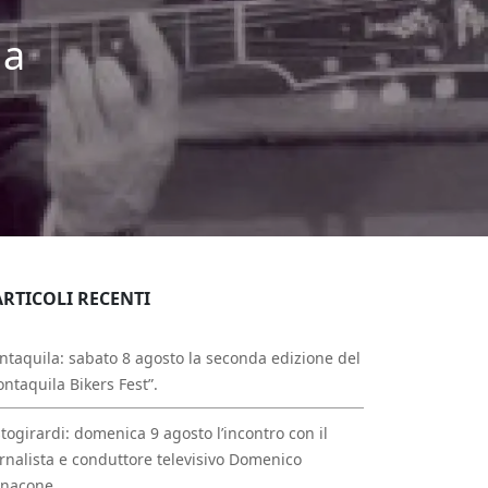
 a
ARTICOLI RECENTI
taquila: sabato 8 agosto la seconda edizione del
ntaquila Bikers Fest”.
togirardi: domenica 9 agosto l’incontro con il
rnalista e conduttore televisivo Domenico
nnacone.