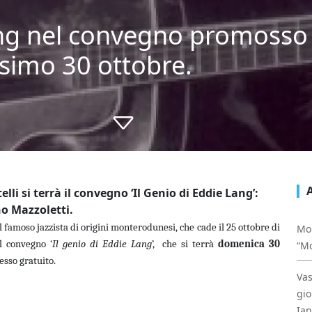
ang nel convegno promosso
simo 30 ottobre.
lli si terrà il convegno ‘Il Genio di Eddie Lang’:
no Mazzoletti.
 famoso jazzista di origini monterodunesi, che cade il 25 ottobre di
Mon
l convegno ‘
Il genio di Eddie Lang
’, che si terrà
domenica 30
“Mo
esso gratuito.
Vas
gio
Ia