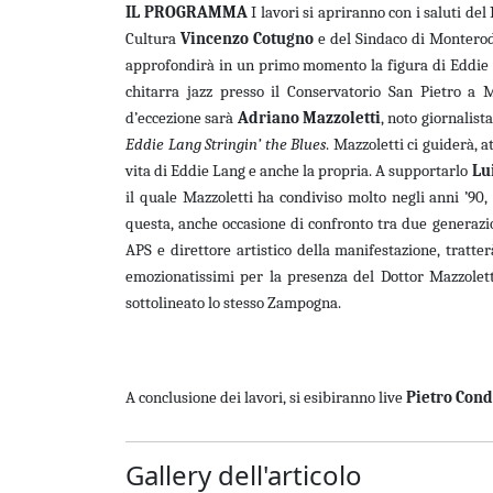
IL PROGRAMMA
I lavori si apriranno con i saluti d
Cultura
Vincenzo Cotugno
e del Sindaco di Montero
approfondirà in un primo momento la figura di Eddie 
chitarra jazz presso il Conservatorio San Pietro a M
d’eccezione sarà
Adriano Mazzoletti
, noto giornalist
Eddie Lang Stringin’ the Blues
. Mazzoletti ci guiderà, a
vita di Eddie Lang e anche la propria. A supportarlo
Lu
il quale Mazzoletti ha condiviso molto negli anni ’90, 
questa, anche occasione di confronto tra due generazi
APS e direttore artistico della manifestazione, tratte
emozionatissimi per la presenza del Dottor Mazzoletti
sottolineato lo stesso Zampogna.
A conclusione dei lavori, si esibiranno live
Pietro Cond
Gallery dell'articolo