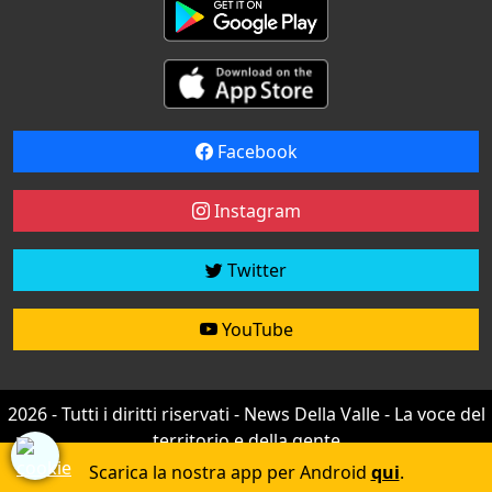
Facebook
Instagram
Twitter
YouTube
2026 - Tutti i diritti riservati - News Della Valle - La voce del
territorio e della gente
Credit by
efree
Scarica la nostra app per Android
qui
.