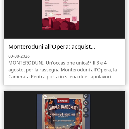
Monteroduni all’Opera: acquist...
03-08-2026
MONTERODUNI. Un'occasione unica!* Il 3 e 4
agosto, per la rassegna Monteroduni all'Opera, la
Camerata Pentra porta in scena due capolavori...