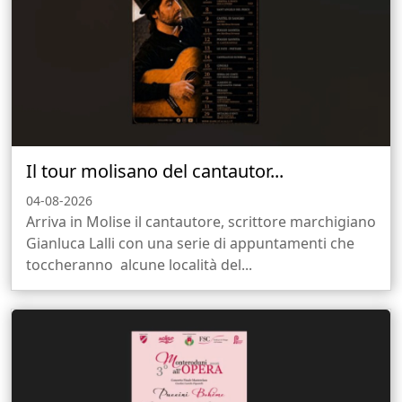
Il tour molisano del cantautor...
04-08-2026
Arriva in Molise il cantautore, scrittore marchigiano
Gianluca Lalli con una serie di appuntamenti che
toccheranno alcune località del...