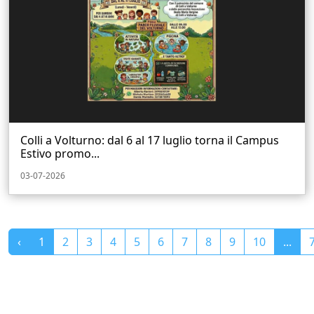
Colli a Volturno: dal 6 al 17 luglio torna il Campus
Estivo promo...
03-07-2026
‹
1
2
3
4
5
6
7
8
9
10
...