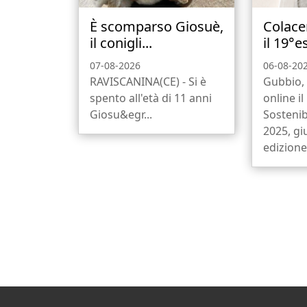
È scomparso Giosuè,
Colace
il conigli...
il 19°e
07-08-2026
06-08-20
RAVISCANINA(CE) - Si è
Gubbio, 
spento all'età di 11 anni
online i
Giosu&egr...
Sostenib
2025, gi
edizione,