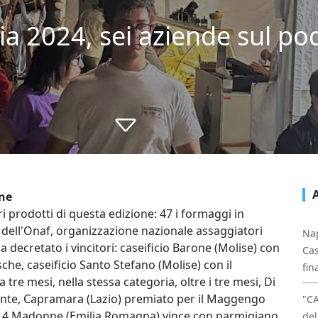
a 2024, sei aziende sul pod
ane
i prodotti di questa edizione: 47 i formaggi in
dell'Onaf, organizzazione nazionale assaggiatori
Nap
 decretato i vincitori: caseificio Barone (Molise) con
Cas
esche, caseificio Santo Stefano (Molise) con il
fin
a tre mesi, nella stessa categoria, oltre i tre mesi, Di
igante, Capramara (Lazio) premiato per il Maggengo
"C
i, 4 Madonne (Emilia Romagna) vince con parmigiano
del