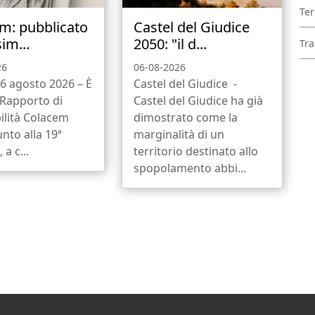
Ter
m: pubblicato
Castel del Giudice
sim...
2050: "il d...
Tra
26
06-08-2026
6 agosto 2026 – È
Castel del Giudice -
l Rapporto di
Castel del Giudice ha già
ilità Colacem
dimostrato come la
unto alla 19ª
marginalità di un
 a c...
territorio destinato allo
spopolamento abbi...