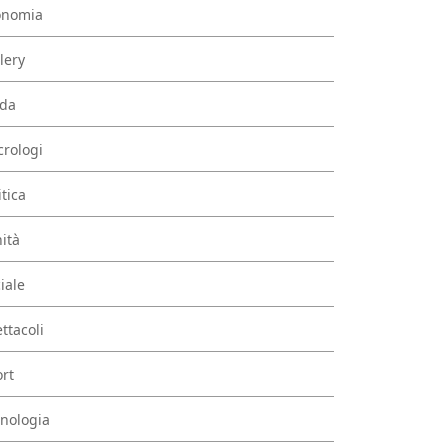
onomia
lery
da
rologi
itica
ità
iale
ttacoli
rt
nologia