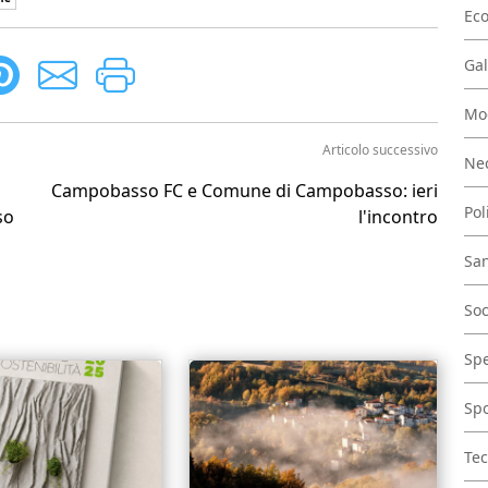
Ec
Gal
Mo
Articolo successivo
Nec
Campobasso FC e Comune di Campobasso: ieri
Pol
so
l'incontro
San
Soc
Spe
Spo
Tec