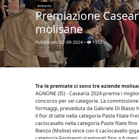
Ambiente
Premiazione Caseari
molisane
Pubblicato:
02-09-2024
-
1552
Tra le premiate ci sono tre aziende molis
AGNONE (IS) - Casearia 2024 premia i miglior
concorso per sei categorie. La commissione 
formaggi, presieduta da Gabriele Di Blasio ha
il fior di latte nella categoria Paste Filate Fr
caciocavallo nella categoria Paste filate fino 
Rienzo (Molise) vince con il caciocavallo g
categoria Formaggi stagionati fino a 6 mes