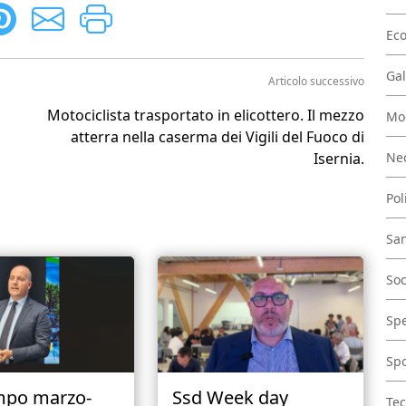
Ec
Gal
Articolo successivo
Motociclista trasportato in elicottero. Il mezzo
Mo
atterra nella caserma dei Vigili del Fuoco di
Nec
Isernia.
Pol
San
Soc
Spe
Spo
mpo marzo-
Ssd Week day
Tec