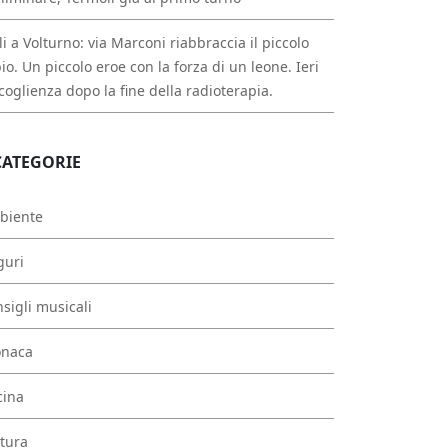
li a Volturno: via Marconi riabbraccia il piccolo
io. Un piccolo eroe con la forza di un leone. Ieri
ccoglienza dopo la fine della radioterapia.
CATEGORIE
biente
guri
sigli musicali
onaca
cina
tura