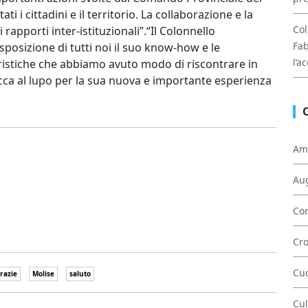
ti i cittadini e il territorio. La collaborazione e la
Col
rapporti inter-istituzionali”.“Il Colonnello
Fab
isposizione di tutti noi il suo know-how e le
l’a
ristiche che abbiamo avuto modo di riscontrare in
occa al lupo per la sua nuova e importante esperienza
Am
Au
Con
Cr
Cu
razie
Molise
saluto
Cul