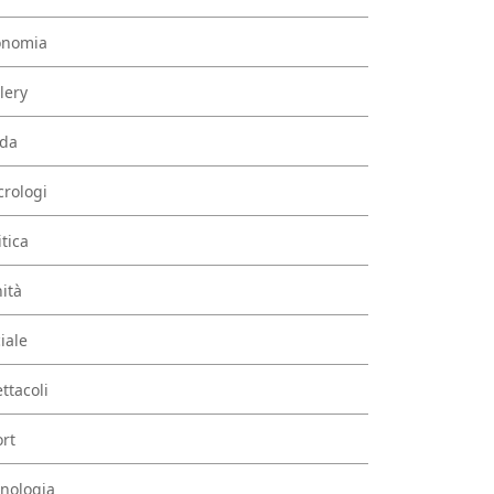
onomia
lery
da
rologi
itica
ità
iale
ttacoli
rt
nologia