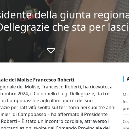
idente della giunta regiona
Dellegrazie che sta per lasci
nale del Molise Francesco Roberti
gionale del Molise, Francesco Roberti, ha ricevuto, a
tembre 2024, il Colonnello Luigi Dellegrazie, da tre
Mis
 di Campobasso e agli ultimi giorni del suo
fes
zie per l’attività svolta sul territorio nei suoi tre anni
pre
binieri di Campobasso – ha affermato il Presidente
Roberti – È stato un incontro cordiale, attraverso il
Cop
mportanti azioni svolte dal Comando Provinciale dei
pre