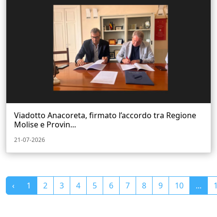
Viadotto Anacoreta, firmato l’accordo tra Regione
Molise e Provin...
21-07-2026
‹
1
2
3
4
5
6
7
8
9
10
...