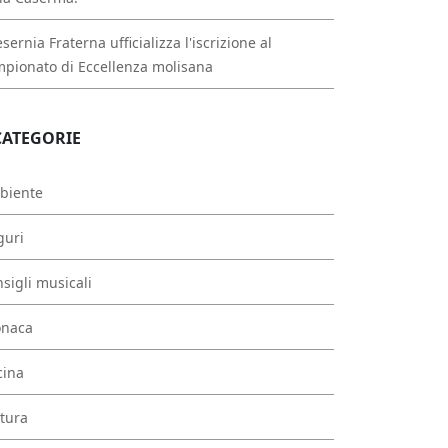
esernia Fraterna ufficializza l'iscrizione al
pionato di Eccellenza molisana
CATEGORIE
biente
guri
sigli musicali
onaca
cina
tura