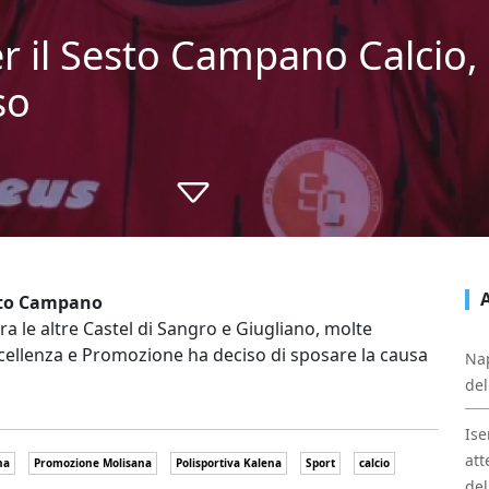
r il Sesto Campano Calcio
so
sto Campano
a le altre Castel di Sangro e Giugliano, molte
Eccellenza e Promozione ha deciso di sposare la causa
Nap
del
Ise
att
na
Promozione Molisana
Polisportiva Kalena
Sport
calcio
del