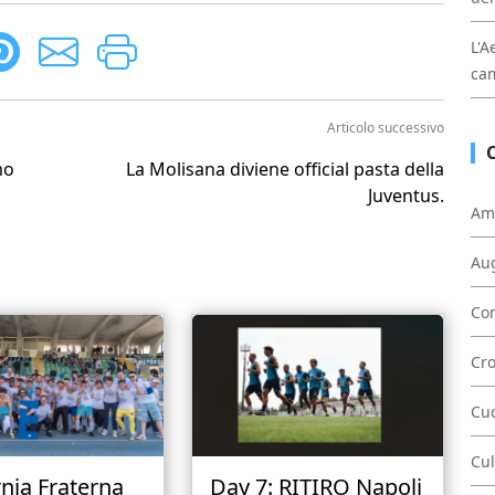
L'A
cam
Articolo successivo
mo
La Molisana diviene official pasta della
Juventus.
Am
Au
Con
Cr
Cu
Cul
rnia Fraterna
Day 7: RITIRO Napoli