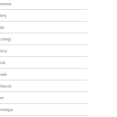
onomia
lery
da
rologi
itica
ità
iale
ttacoli
rt
nologia