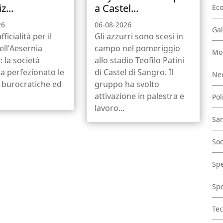
z...
a Castel...
Ec
26
06-08-2026
Gal
fficialità per il
Gli azzurri sono scesi in
ell'Aesernia
campo nel pomeriggio
Mo
: la società
allo stadio Teofilo Patini
a perfezionato le
di Castel di Sangro. Il
Nec
 burocratiche ed
gruppo ha svolto
attivazione in palestra e
Pol
lavoro...
San
Soc
Spe
Spo
Tec