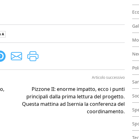
Ec
Gal
e A
Mo
Nec
Pol
Articolo successivo
San
o,
Pizzone II: enorme impatto, ecco i punti
Soc
principali dalla prima lettura del progetto.
Questa mattina ad Isernia la conferenza del
Spe
coordinamento.
Spo
Tec