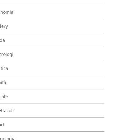
onomia
lery
da
rologi
itica
ità
iale
ttacoli
rt
nologia