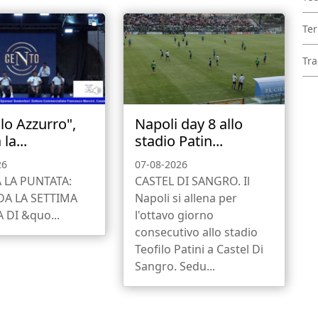
Ter
Tra
lo Azzurro",
Napoli day 8 allo
la...
stadio Patin...
26
07-08-2026
 LA PUNTATA:
CASTEL DI SANGRO. Il
A LA SETTIMA
Napoli si allena per
 DI &quo...
l'ottavo giorno
consecutivo allo stadio
Teofilo Patini a Castel Di
Sangro. Sedu...