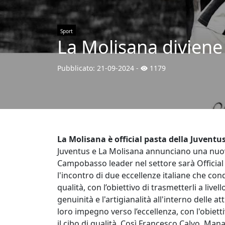
Sport
La Molisana diviene 
Pubblicato:
21-09-2024
-
1179
La Molisana è official pasta della Juventu
Juventus e La Molisana annunciano una nuov
Campobasso leader nel settore sarà Official
l'incontro di due eccellenze italiane che co
qualità, con l’obiettivo di trasmetterli a live
genuinità e l'artigianalità all'interno delle a
loro impegno verso l’eccellenza, con l'obietti
il cibo di qualità. Così Francesco Calvo, Man