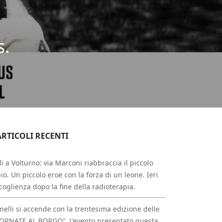
s.
ARTICOLI RECENTI
li a Volturno: via Marconi riabbraccia il piccolo
io. Un piccolo eroe con la forza di un leone. Ieri
ccoglienza dopo la fine della radioterapia.
nelli si accende con la trentesima edizione delle
ORNATE AL BORGO”. L’evento presentato questa