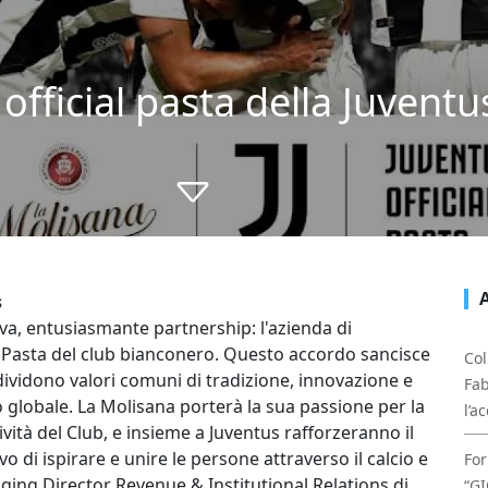
official pasta della Juventu
s
a, entusiasmante partnership: l'azienda di
 Pasta del club bianconero. Questo accordo sancisce
Col
ndividono valori comuni di tradizione, innovazione e
Fab
llo globale. La Molisana porterà la sua passione per la
l’a
ttività del Club, e insieme a Juventus rafforzeranno il
vo di ispirare e unire le persone attraverso il calcio e
For
aging Director Revenue & Institutional Relations di
“GI