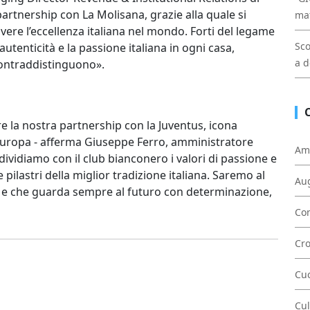
artnership con La Molisana, grazie alla quale si
mat
re l’eccellenza italiana nel mondo. Forti del legame
Sco
autenticità e la passione italiana in ogni casa,
a d
 contraddistinguono».
e la nostra partnership con la Juventus, icona
 in Europa - afferma Giuseppe Ferro, amministratore
Am
vidiamo con il club bianconero i valori di passione e
pilastri della miglior tradizione italiana. Saremo al
Au
o e che guarda sempre al futuro con determinazione,
Con
Cr
Cu
Cul