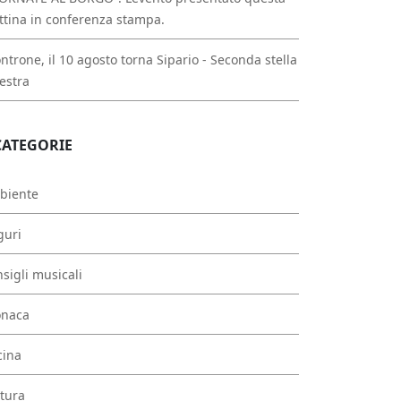
tina in conferenza stampa.
ntrone, il 10 agosto torna Sipario - Seconda stella
estra
CATEGORIE
biente
guri
sigli musicali
onaca
cina
tura