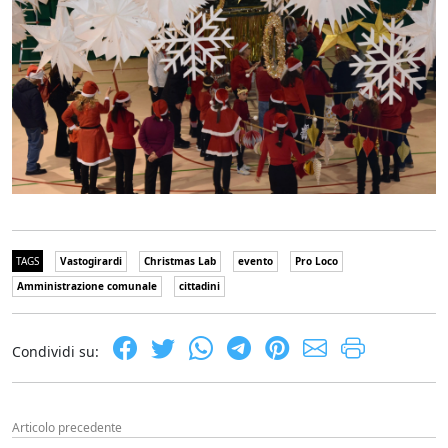
TAGS
Vastogirardi
Christmas Lab
evento
Pro Loco
Amministrazione comunale
cittadini
Condividi su:
Articolo precedente