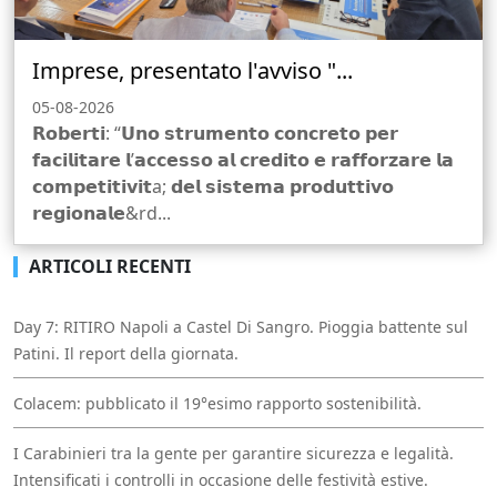
Imprese, presentato l'avviso "...
05-08-2026
𝗥𝗼𝗯𝗲𝗿𝘁𝗶: “𝗨𝗻𝗼 𝘀𝘁𝗿𝘂𝗺𝗲𝗻𝘁𝗼 𝗰𝗼𝗻𝗰𝗿𝗲𝘁𝗼 𝗽𝗲𝗿
𝗳𝗮𝗰𝗶𝗹𝗶𝘁𝗮𝗿𝗲 𝗹’𝗮𝗰𝗰𝗲𝘀𝘀𝗼 𝗮𝗹 𝗰𝗿𝗲𝗱𝗶𝘁𝗼 𝗲 𝗿𝗮𝗳𝗳𝗼𝗿𝘇𝗮𝗿𝗲 𝗹𝗮
𝗰𝗼𝗺𝗽𝗲𝘁𝗶𝘁𝗶𝘃𝗶𝘁a; 𝗱𝗲𝗹 𝘀𝗶𝘀𝘁𝗲𝗺𝗮 𝗽𝗿𝗼𝗱𝘂𝘁𝘁𝗶𝘃𝗼
𝗿𝗲𝗴𝗶𝗼𝗻𝗮𝗹𝗲&rd...
ARTICOLI RECENTI
Day 7: RITIRO Napoli a Castel Di Sangro. Pioggia battente sul
Patini. Il report della giornata.
Colacem: pubblicato il 19°esimo rapporto sostenibilità.
I Carabinieri tra la gente per garantire sicurezza e legalità.
Intensificati i controlli in occasione delle festività estive.