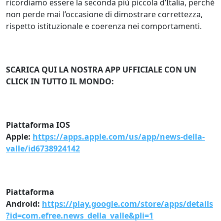
ricordiamo essere la seconda più piccola d’Italia, perché
non perde mai l’occasione di dimostrare correttezza,
rispetto istituzionale e coerenza nei comportamenti.
SCARICA QUI LA NOSTRA APP UFFICIALE CON UN
CLICK IN TUTTO IL MONDO:
Piattaforma IOS
Apple:
https://apps.apple.com/us/app/news-della-
valle/id6738924142
Piattaforma
Android:
https://play.google.com/store/apps/details
?id=com.efree.news_della_valle&pli=1