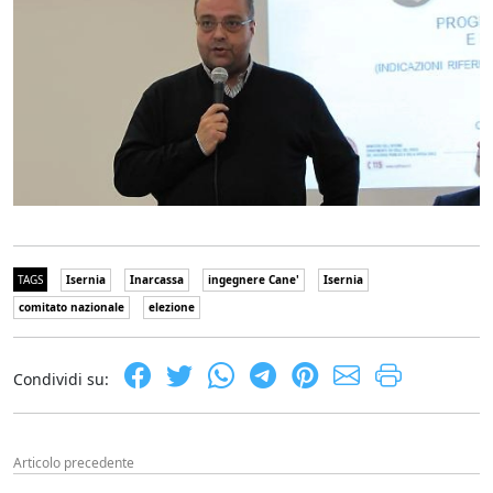
TAGS
Isernia
Inarcassa
ingegnere Cane'
Isernia
comitato nazionale
elezione
Condividi su:
Articolo precedente