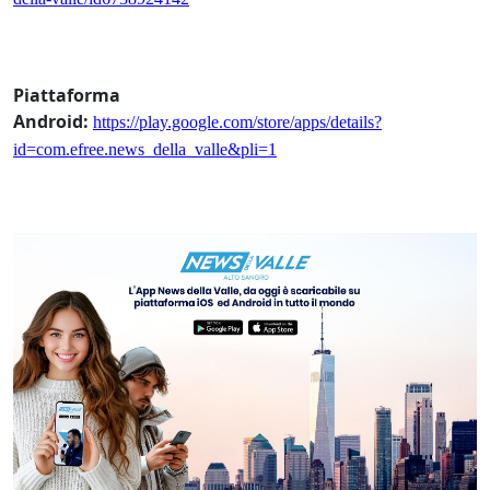
Piattaforma
Android:
https://play.google.com/store/apps/details?
id=com.efree.news_della_valle&pli=1