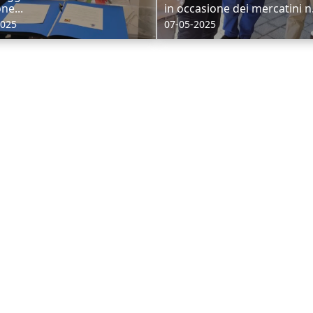
ne...
in occasione dei mercatini n.
2025
07-05-2025