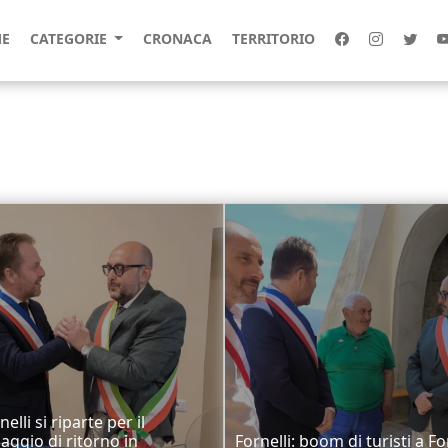
E
CATEGORIE
CRONACA
TERRITORIO
elli si riparte per il
aggio di ritorno in
Fornelli: boom di turisti a Fo