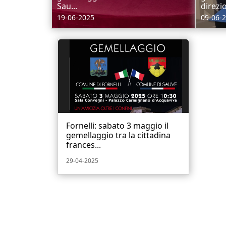
Sau...
direzio
19-06-2025
09-06-
Fornelli: sabato 3 maggio il
gemellaggio tra la cittadina
frances...
29-04-2025