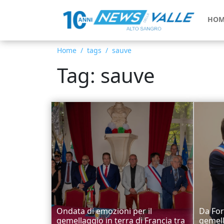
HOM
Home
tags
sauve
Tag: sauve
Ondata di emozioni per il
Da Forn
gemellaggio in terra di Francia tra
gemell