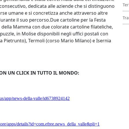
Ter
consecutivo, dedicata alle aziende che si distinguono
isorse umane e si concretizza anche attraverso altre
Tra
urante il suo percorso.Due cartoline per la Festa
 della Mamma con due colorate cartoline filateliche,
uzzle, in Molise disponibili negli uffici postali con
ia Pietrunto), Termoli (corso Mario Milano) e Isernia
CON UN CLICK IN TUTTO IL MONDO:
/us/app/news-della-valle/id6738924142
store/apps/details?id=com.efree.news_della_valle&pli=1