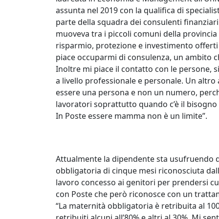
assunta nel 2019 con la qualifica di specialis
parte della squadra dei consulenti finanziari 
muoveva tra i piccoli comuni della provincia 
risparmio, protezione e investimento offerti 
piace occuparmi di consulenza, un ambito ch
Inoltre mi piace il contatto con le persone, s
a livello professionale e personale. Un altro 
essere una persona e non un numero, perché
lavoratori soprattutto quando c’è il bisogno d
In Poste essere mamma non è un limite”.
Attualmente la dipendente sta usufruendo d
obbligatoria di cinque mesi riconosciuta dal
lavoro concesso ai genitori per prendersi c
con Poste che però riconosce con un trattam
“La maternità obbligatoria è retribuita al 1
retribuiti alcuni all’80% e altri al 30%. Mi se