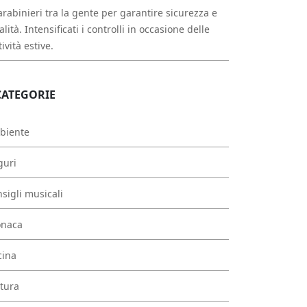
arabinieri tra la gente per garantire sicurezza e
alità. Intensificati i controlli in occasione delle
tività estive.
CATEGORIE
biente
guri
sigli musicali
onaca
cina
tura