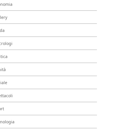
onomia
lery
da
rologi
itica
ità
iale
ttacoli
rt
nologia