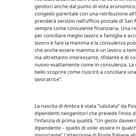
genitori anche dal punto di vista economico,
congedo parentale con una retribuzione all’
prenderà servizio nell’ufficio postale di San 
sempre come consulente finanziaria. Una ri
per conciliare meglio lavoro e famiglia e acc
lavoro è fare la mamma e la consulenza può 
che anche essere mamma è un lavoro a tempo
ma altrettanto interessante, sfidante e di 
nuovo esattamente come in consulenza. La vog
bello scoprire come riuscirò a conciliare 
lavoratrice”.
La nascita di Ambra è stata “salutata” da Poste 
dipendenti neogenitori che prevede l’invio d
l’infanzia di prima qualità. “Un gesto davve
dipendente – quello di voler essere in qua
importante”.L’attenzione di Poste Italiane all