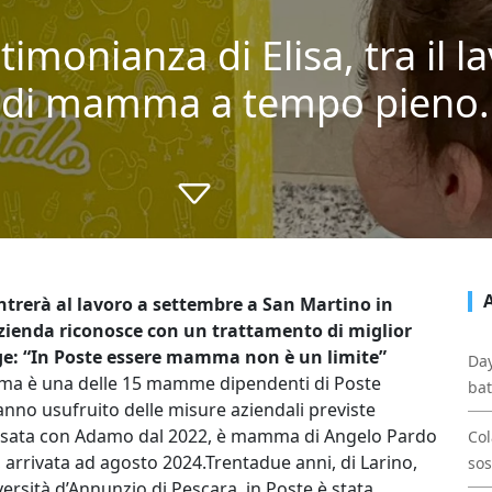
stimonianza di Elisa, tra il 
o di mamma a tempo pieno.
entrerà al lavoro a settembre a San Martino in
’azienda riconosce con un trattamento di miglior
egge: “In Poste essere mamma non è un limite”
Day
alma è una delle 15 mamme dipendenti di Poste
bat
hanno usufruito delle misure aziendali previste
 Sposata con Adamo dal 2022, è mamma di Angelo Pardo
Col
 arrivata ad agosto 2024.Trentadue anni, di Larino,
sos
rsità d’Annunzio di Pescara, in Poste è stata