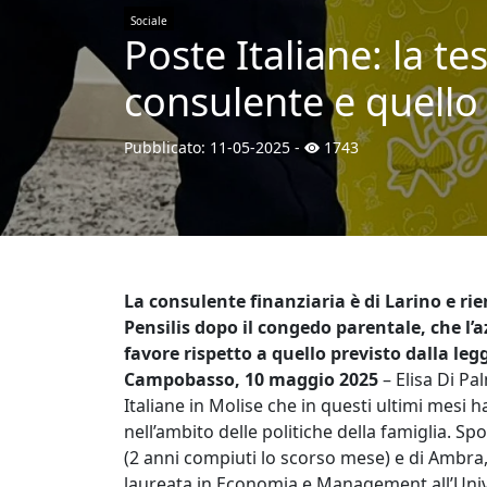
Sociale
Poste Italiane: la te
consulente e quell
Pubblicato:
11-05-2025
-
1743
La consulente finanziaria è di Larino e ri
Pensilis dopo il congedo parentale, che l
favore rispetto a quello previsto dalla l
Campobasso, 10 maggio 2025
– Elisa Di P
Italiane in Molise che in questi ultimi mesi 
nell’ambito delle politiche della famiglia.
(2 anni compiuti lo scorso mese) e di Ambra,
laureata in Economia e Management all’Unive