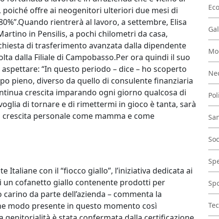
Ec
 poiché offre ai neogenitori ulteriori due mesi di
80%”.Quando rientrerà al lavoro, a settembre, Elisa
Gal
Martino in Pensilis, a pochi chilometri da casa,
chiesta di trasferimento avanzata dalla dipendente
Mo
olta dalla Filiale di Campobasso.Per ora quindi il suo
aspettare: “In questo periodo – dice – ho scoperto
Nec
 pieno, diverso da quello di consulente finanziaria
continua crescita imparando ogni giorno qualcosa di
Pol
lia di tornare e di rimettermi in gioco è tanta, sarà
una crescita personale come mamma e come
San
Soc
Spe
Italiane con il “fiocco giallo”, l’iniziativa dedicata ai
i un cofanetto giallo contenente prodotti per
Spo
ro carino da parte dell’azienda – commenta la
lche modo presente in questo momento così
Tec
a genitorialità è stata confermata dalla certificazione