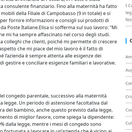
I C
ta consulente finanziario. Fino alla maternità ha fatto
leg
mobili della Filiale di Campobasso (9 in totale) e si
fes
per fornire informazioni e consigli sui prodotti di
da Poste Italiane.Elisa si sofferma sul suo lavoro: “Mi
e mi ha sempre affascinato nel corso degli studi.
ia colleghi che clienti, poiché mi permette di crescere
aspetto che mi piace del mio lavoro è il fatto di
 l’azienda è sempre attenta alle esigenze dei
Am
i gestire e conciliare esigenze familiari e lavorative.
Au
Con
el congedo parentale, successivo alla maternità
Cr
la legge. Un periodo di astensione facoltativa dal
ura del bambino, anche questo previsto dalla legge,
Cu
ento di miglior favore, come spiega la dipendente:
Cul
00% dalla legge, mentre i mesi di congedo sono
nto fortunata a lavorare in un’azienda che è vicino ai