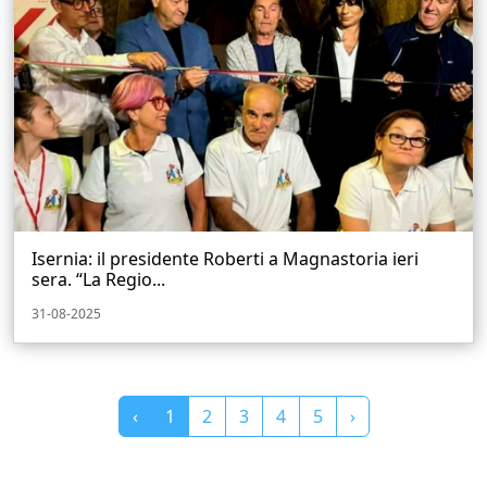
Isernia: il presidente Roberti a Magnastoria ieri
sera. “La Regio...
31-08-2025
‹
1
2
3
4
5
›