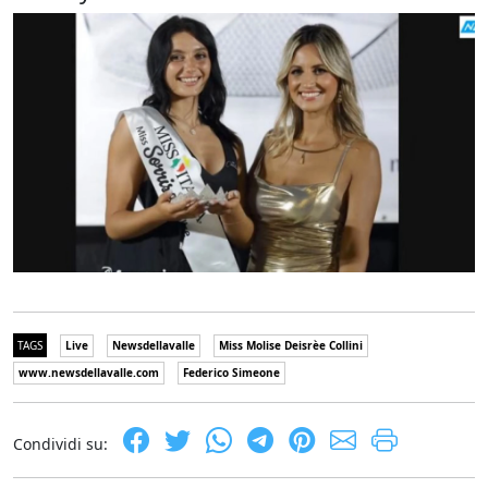
TAGS
Live
Newsdellavalle
Miss Molise Deisrèe Collini
www.newsdellavalle.com
Federico Simeone
Condividi su: