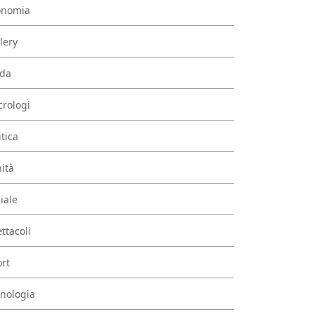
onomia
lery
da
rologi
itica
ità
iale
ttacoli
rt
nologia