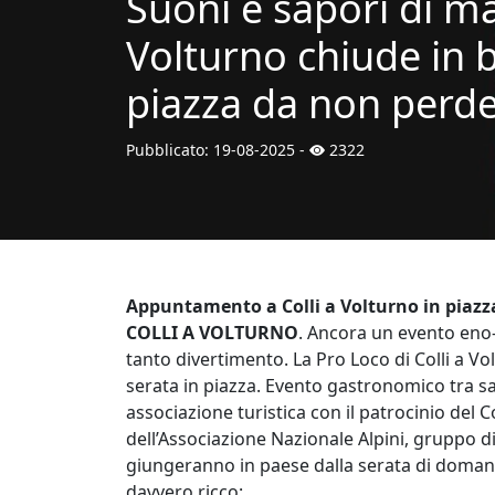
Suoni e sapori di mar
Volturno chiude in b
piazza da non perde
Pubblicato:
19-08-2025
-
2322
Appuntamento a Colli a Volturno in piazz
COLLI A VOLTURNO
. Ancora un evento en
tanto divertimento. La Pro Loco di Colli a Vo
serata in piazza. Evento gastronomico tra sa
associazione turistica con il patrocinio del 
dell’Associazione Nazionale Alpini, gruppo di 
giungeranno in paese dalla serata di doman
davvero ricco: