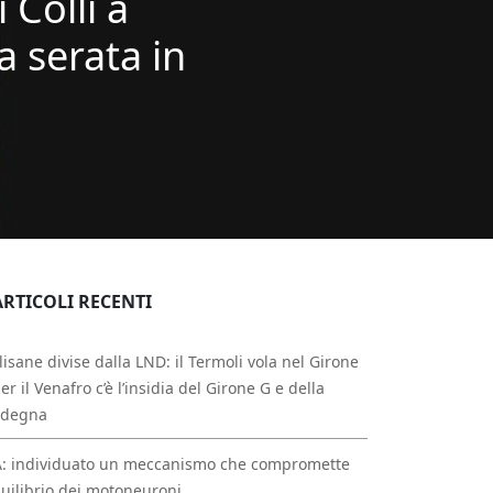
 Colli a
a serata in
ARTICOLI RECENTI
isane divise dalla LND: il Termoli vola nel Girone
per il Venafro c’è l’insidia del Girone G e della
rdegna
A: individuato un meccanismo che compromette
quilibrio dei motoneuroni