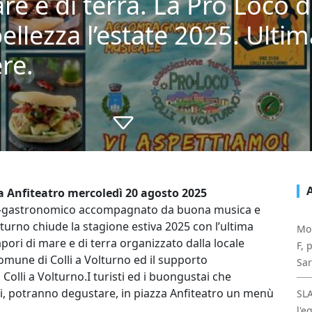
e e di terra. La Pro Loco di
ellezza l’estate 2025. Ultim
re.
a Anfiteatro mercoledì 20 agosto 2025
o-gastronomico accompagnato da buona musica e
lturno chiude la stagione estiva 2025 con l’ultima
Mol
pori di mare e di terra organizzato dalla locale
F, 
Comune di Colli a Volturno ed il supporto
Sa
Colli a Volturno.I turisti ed i buongustai che
i, potranno degustare, in piazza Anfiteatro un menù
SL
l'e