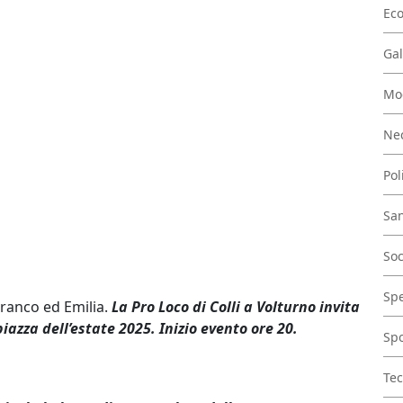
Ec
Gal
Mo
Nec
Pol
San
Soc
Spe
ranco ed Emilia.
La Pro Loco di Colli a Volturno invita
iazza dell’estate 2025. Inizio evento ore 20.
Spo
Tec