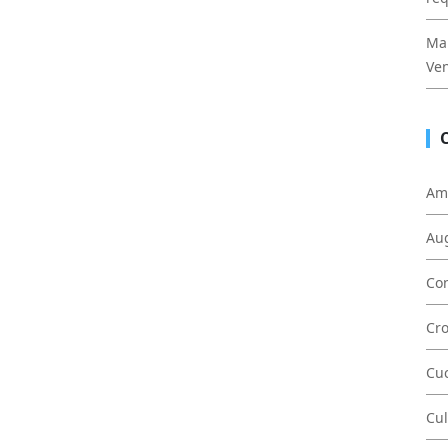
Mal
Ven
Am
Au
Con
Cr
Cu
Cul