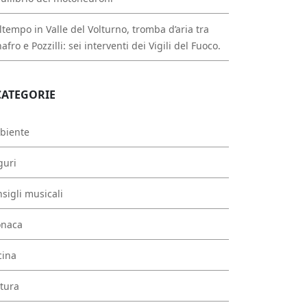
tempo in Valle del Volturno, tromba d’aria tra
afro e Pozzilli: sei interventi dei Vigili del Fuoco.
CATEGORIE
biente
guri
sigli musicali
onaca
cina
tura