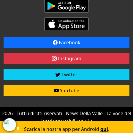
Facebook
Instagram
Twitter
YouTube
2026 - Tutti i diritti riservati - News Della Valle - La voce del
territorio e della gente
Credit by
efree
Scarica la nostra app per Android
qui
.