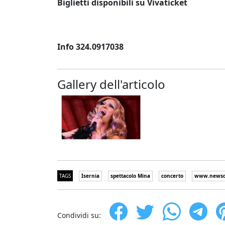
Biglietti disponibili su Vivaticket
Info 324.0917038
Gallery dell'articolo
TAGS
Isernia
spettacolo Mina
concerto
www.newsde
Condividi su: