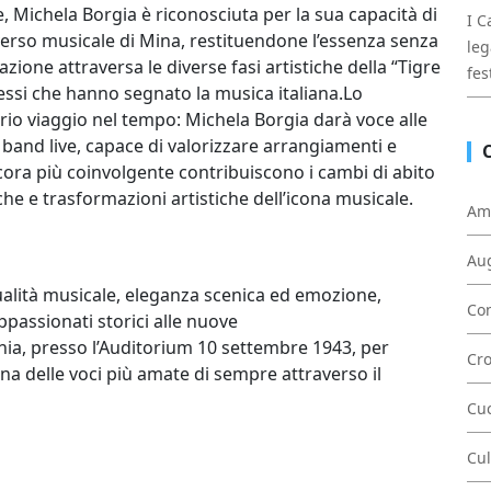
e, Michela Borgia è riconosciuta per la sua capacità di
I C
iverso musicale di Mina, restituendone l’essenza senza
leg
zione attraversa le diverse fasi artistiche della “Tigre
fes
ssi che hanno segnato la musica italiana.Lo
io viaggio nel tempo: Michela Borgia darà voce alle
and live, capace di valorizzare arrangiamenti e
ncora più coinvolgente contribuiscono i cambi di abito
he e trasformazioni artistiche dell’icona musicale.
Am
Au
ualità musicale, eleganza scenica ed emozione,
Con
ppassionati storici alle nuove
nia, presso l’Auditorium 10 settembre 1943, per
Cr
na delle voci più amate di sempre attraverso il
Cu
Cul