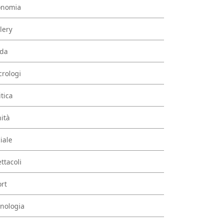
onomia
lery
da
rologi
itica
ità
iale
ttacoli
rt
nologia