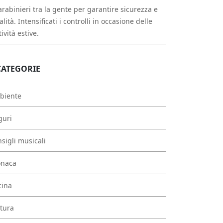
arabinieri tra la gente per garantire sicurezza e
alità. Intensificati i controlli in occasione delle
tività estive.
CATEGORIE
biente
guri
sigli musicali
onaca
cina
tura