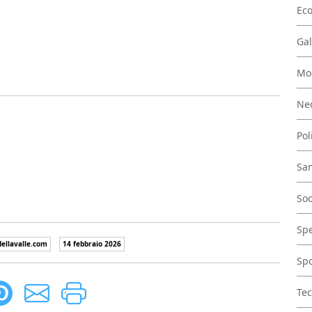
Ec
Gal
Mo
Nec
Pol
San
Soc
Spe
llavalle.com
14 febbraio 2026
Spo
Tec