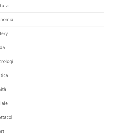
tura
onomia
lery
da
rologi
itica
ità
iale
ttacoli
rt