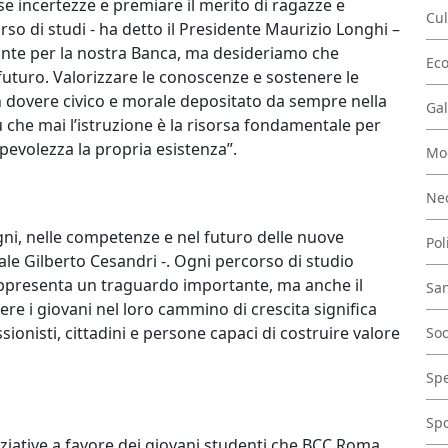
 incertezze e premiare il merito di ragazze e
Cul
so di studi - ha detto il Presidente Maurizio Longhi –
nte per la nostra Banca, ma desideriamo che
Ec
futuro. Valorizzare le conoscenze e sostenere le
 dovere civico e morale depositato da sempre nella
Gal
 che mai l’istruzione è la risorsa fondamentale per
apevolezza la propria esistenza”.
Mo
Nec
ogni, nelle competenze e nel futuro delle nuove
Pol
ale Gilberto Cesandri -. Ogni percorso di studio
presenta un traguardo importante, ma anche il
San
re i giovani nel loro cammino di crescita significa
sionisti, cittadini e persone capaci di costruire valore
Soc
Spe
Spo
niziative a favore dei giovani studenti che BCC Roma