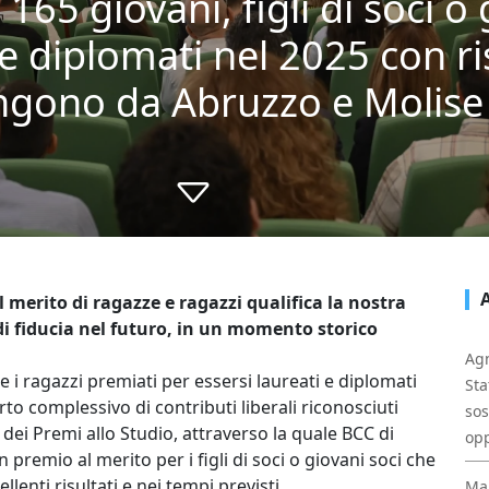
65 giovani, figli di soci o 
 e diplomati nel 2025 con ri
engono da Abruzzo e Molise
 merito di ragazze e ragazzi qualifica la nostra
i fiducia nel futuro, in un momento storico
Agn
e i ragazzi premiati per essersi laureati e diplomati
Sta
rto complessivo di contributi liberali riconosciuti
sos
a dei Premi allo Studio, attraverso la quale BCC di
opp
premio al merito per i figli di soci o giovani soci che
lenti risultati e nei tempi previsti.
Mal