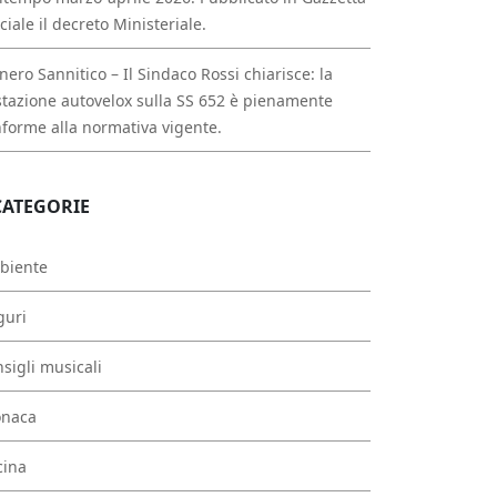
iciale il decreto Ministeriale.
nero Sannitico – Il Sindaco Rossi chiarisce: la
tazione autovelox sulla SS 652 è pienamente
forme alla normativa vigente.
CATEGORIE
biente
guri
sigli musicali
onaca
cina