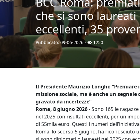
BCC Roma: premiati 1
che si sono laureati
eccellenti, 35 prov
Pubblicato:
09-06-2026
-
1250
Il Presidente Maurizio Longhi: “Premiare il
missione sociale, ma è anche un segnale d
gravato da incertezze”
Roma, 8 giugno 2026
- Sono 165 le ragazze 
nel 2025 con risultati eccellenti, per un impo
di 55mila euro. Questi i numeri dell’iniziativ
Roma, lo scorso 5 giugno, ha riconosciuto un 
si sono diplomati o laureati nel 2025 con eccel