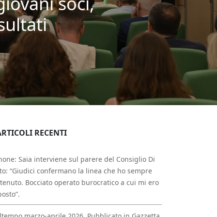
giovani soci,
sultati
ARTICOLI RECENTI
one: Saia interviene sul parere del Consiglio Di
to: “Giudici confermano la linea che ho sempre
tenuto. Bocciato operato burocratico a cui mi ero
osto”.
tempo marzo-aprile 2026. Pubblicato in Gazzetta