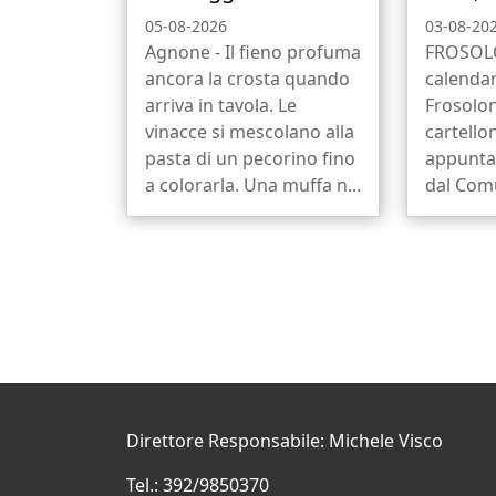
05-08-2026
03-08-20
Agnone - Il fieno profuma
FROSOLO
ancora la crosta quando
calendar
arriva in tavola. Le
Frosolon
vinacce si mescolano alla
cartello
pasta di un pecorino fino
appunta
a colorarla. Una muffa n...
dal Comu
Direttore Responsabile: Michele Visco
Tel.: 392/9850370