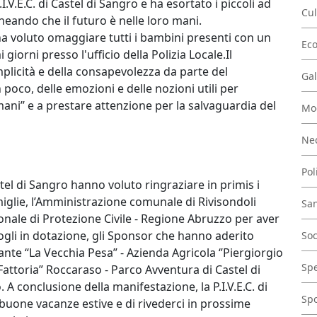
.I.V.E.C. di Castel di Sangro e ha esortato i piccoli ad
Cul
neando che il futuro è nelle loro mani.
a voluto omaggiare tutti i bambini presenti con un
Ec
giorni presso l'ufficio della Polizia Locale.Il
plicità e della consapevolezza da parte del
Gal
 poco, delle emozioni e delle nozioni utili per
omani’’ e a prestare attenzione per la salvaguardia del
Mo
Nec
Pol
stel di Sangro hanno voluto ringraziare in primis i
miglie, l’Amministrazione comunale di Rivisondoli
San
ionale di Protezione Civile - Regione Abruzzo per aver
gli in dotazione, gli Sponsor che hanno aderito
Soc
ante “La Vecchia Pesa” - Azienda Agricola ‘’Piergiorgio
Spe
La Fattoria” Roccaraso - Parco Avventura di Castel di
 A conclusione della manifestazione, la P.I.V.E.C. di
Spo
 buone vacanze estive e di rivederci in prossime