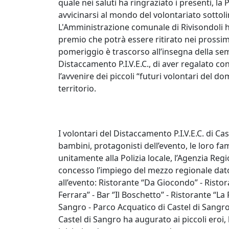
quale nei saluti ha ringraziato i presenti, la P
avvicinarsi al mondo del volontariato sottoli
L'Amministrazione comunale di Rivisondoli h
premio che potrà essere ritirato nei prossimi 
pomeriggio è trascorso all’insegna della sem
Distaccamento P.I.V.E.C., di aver regalato con
l’avvenire dei piccoli “futuri volontari del d
territorio.
I volontari del Distaccamento P.I.V.E.C. di Ca
bambini, protagonisti dell’evento, le loro fa
unitamente alla Polizia locale, l’Agenzia Reg
concesso l’impiego del mezzo regionale dato
all’evento: Ristorante “Da Giocondo” - Ristor
Ferrara’’ - Bar ‘’Il Boschetto’’ - Ristorante “
Sangro - Parco Acquatico di Castel di Sangro.
Castel di Sangro ha augurato ai piccoli eroi,