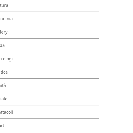
tura
onomia
lery
da
rologi
itica
ità
iale
ttacoli
rt