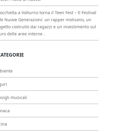
occhetta a Volturno torna il Teen Fest – Il Festival
le Nuove Generazioni: un rapper molisano, un
getto costruito dai ragazzi e un investimento sul
uro delle aree interne .
CATEGORIE
biente
guri
sigli musicali
onaca
cina