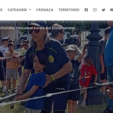
E
CATEGORIE
CRONACA
TERRITORIO
sondoli l’iniziativa curata dal Distaccament...