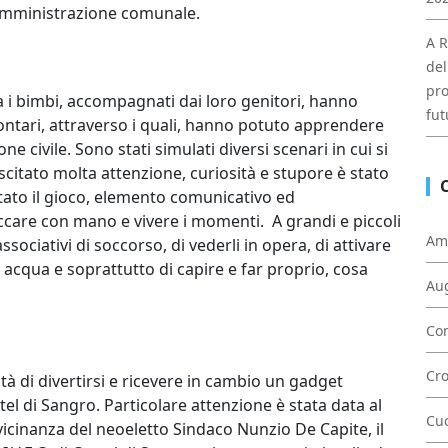
Amministrazione comunale.
A R
del
pro
za i bimbi, accompagnati dai loro genitori, hanno
fut
lontari, attraverso i quali, hanno potuto apprendere
e civile. Sono stati simulati diversi scenari in cui si
citato molta attenzione, curiosità e stupore è stato
stato il gioco, elemento comunicativo ed
ccare con mano e vivere i momenti. A grandi e piccoli
Am
associativi di soccorso, di vederli in opera, di attivare
di acqua e soprattutto di capire e far proprio, cosa
Au
Con
Cr
ità di divertirsi e ricevere in cambio un gadget
tel di Sangro. Particolare attenzione è stata data al
Cu
icinanza del neoeletto Sindaco Nunzio De Capite, il