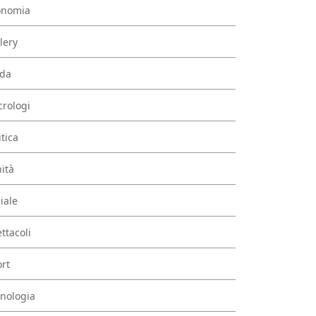
onomia
lery
da
rologi
itica
ità
iale
ttacoli
rt
nologia