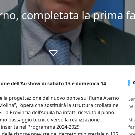
rno, completata la prima fa
sione dell'Airshow di sabato 13 e domenica 14
della progettazione del nuovo ponte sul fiume Aterno
San
olina”, l’opera che sostituirà la struttura crollata nel
nel
La Provincia dell’Aquila ha infatti ricevuto il piano
imo passaggio tecnico verso la realizzazione
Mis
a è inserita nel Programma 2024-2029
fes
 delle risorse previste dal decreto ministeriale n.125
pre