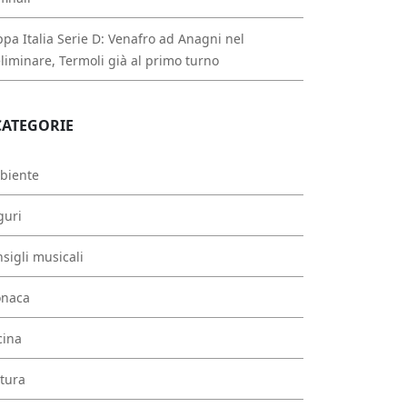
pa Italia Serie D: Venafro ad Anagni nel
liminare, Termoli già al primo turno
CATEGORIE
biente
guri
sigli musicali
onaca
cina
tura