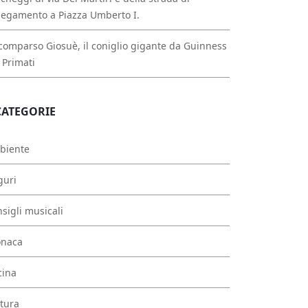
legamento a Piazza Umberto I.
comparso Giosuè, il coniglio gigante da Guinness
 Primati
CATEGORIE
biente
guri
sigli musicali
onaca
cina
tura