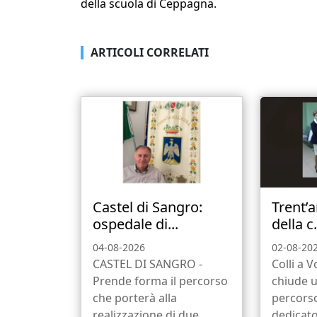
della scuola di Ceppagna.
ARTICOLI CORRELATI
Castel di Sangro:
Trent’a
ospedale di...
della c.
04-08-2026
02-08-20
CASTEL DI SANGRO -
Colli a V
Prende forma il percorso
chiude 
che porterà alla
percors
realizzazione di due
dedicato