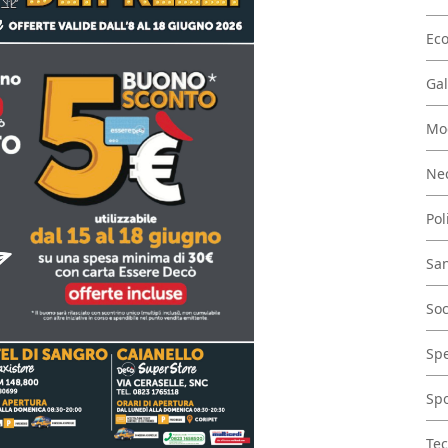
Ec
Gal
Mo
Nec
Pol
San
Soc
Spe
Spo
Tec