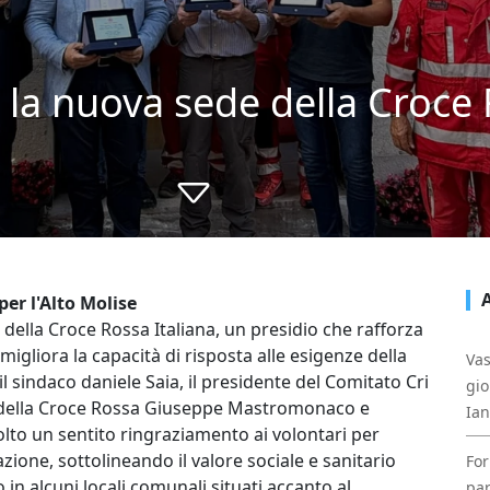
la nuova sede della Croce R
per l'Alto Molise
ella Croce Rossa Italiana, un presidio che rafforza
 migliora la capacità di risposta alle esigenze della
Vas
 sindaco daniele Saia, il presidente del Comitato Cri
gio
le della Croce Rossa Giuseppe Mastromonaco e
Ia
olto un sentito ringraziamento ai volontari per
zione, sottolineando il valore sociale e sanitario
For
o in alcuni locali comunali situati accanto al
par