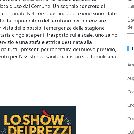
dato d’uso dal Comune. Un segnale concreto di
col
volontariato.Nel corso dell’inaugurazione sono state
È s
e da imprenditori del territorio per potenziare
dei
in vista delle possibili emergenze della stagione
taria cingolata per il trasporto sulle scale, uno zaino
rvizio e una stufa elettrica destinata alla
a tutti i presenti per l’apertura del nuovo presidio,
to per l’assistenza sanitaria nell’area altomolisana.
Am
Au
Con
Cr
Cu
Cul