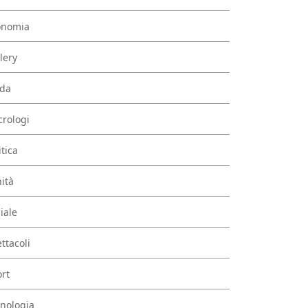
onomia
lery
da
rologi
itica
ità
iale
ttacoli
rt
nologia