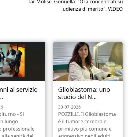
Tar Molise. Gonnella: "Ora concentrati su
udienza di merito". VIDEO
nni al servizio
Glioblastoma: uno
..
studio del N...
26
30-07-2026
olturno - Si
POZZILLI. Il Glioblastoma
un lungo
è il tumore cerebrale
o professionale
primitivo più comune e
 alla sanità del
aggressivo negli adulti.