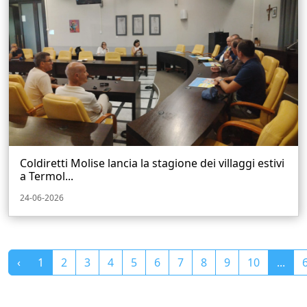
Coldiretti Molise lancia la stagione dei villaggi estivi
a Termol...
24-06-2026
‹
1
2
3
4
5
6
7
8
9
10
...