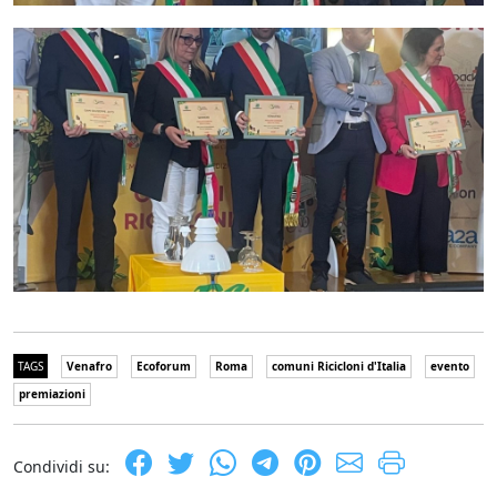
TAGS
Venafro
Ecoforum
Roma
comuni Ricicloni d'Italia
evento
premiazioni
Condividi su: